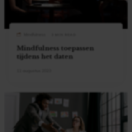
Mindfulness
3 MIN READ
Mindfulness toepassen
tijdens het daten
11 augustus 2023