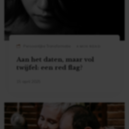
Persoonlijke Transformatie
4 MIN READ
Aan het daten, maar vol
twijfel: een red flag?
15 april 2025