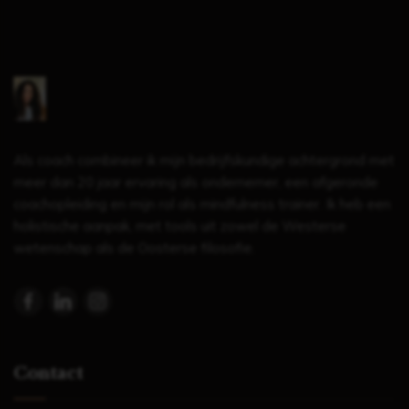
Als coach combineer ik mijn bedrijfskundige achtergrond met
meer dan 20 jaar ervaring als ondernemer, een afgeronde
coachopleiding en mijn rol als mindfulness trainer. Ik heb een
holistische aanpak, met tools uit zowel de Westerse
wetenschap als de Oosterse filosofie.
Contact