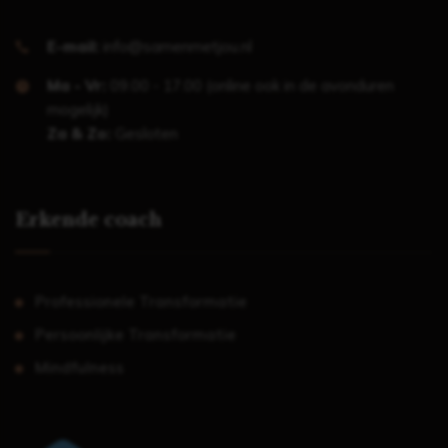
E-mail:
info@samenmetjou.nl
Ma - Vr:
09.00 - 17.00 (online ook in de avonduren
mogelijk)
Za & Zo:
Gesloten
Erkende coach
Professionele Transformatie
Persoonlijke Transformatie
Mindfulness