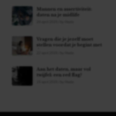
Mannen en assertiviteit:
daten na je midlife
24 april 2025 / by Neela
Vragen die je jezelf moet
stellen voordat je begint met
daten!
22 april 2025 / by Neela
Aan het daten, maar vol
twijfel: een red flag?
15 april 2025 / by Neela