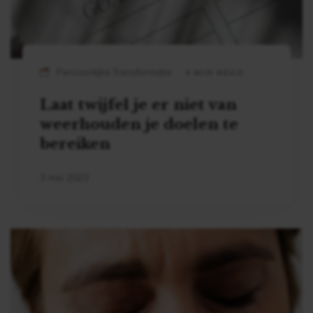
Persoonlijke Transformatie
4 MIN READ
Laat twijfel je er niet van
weerhouden je doelen te
bereiken
3 mei 2023