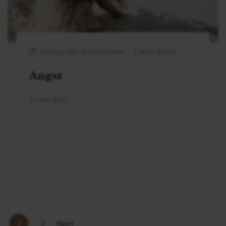
Persoonlijke Transformatie
2 MIN READ
Angst
27 mei 2021
1
2
Next