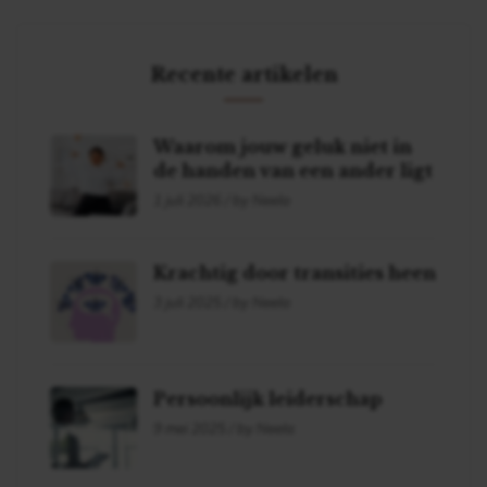
Recente artikelen
Waarom jouw geluk niet in
de handen van een ander ligt
1 juli 2026 / by Neela
Krachtig door transities heen
3 juli 2025 / by Neela
Persoonlijk leiderschap
9 mei 2025 / by Neela