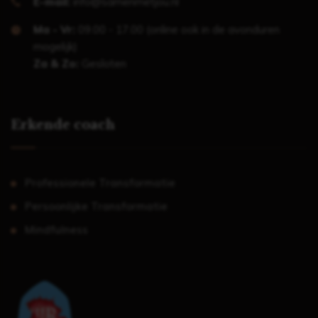
E-mail:
info@samenmetjou.nl
Ma - Vr:
09.00 - 17.00 (online ook in de avonduren
mogelijk)
Za & Zo:
Gesloten
Erkende coach
Professionele Transformatie
Persoonlijke Transformatie
Mindfulness