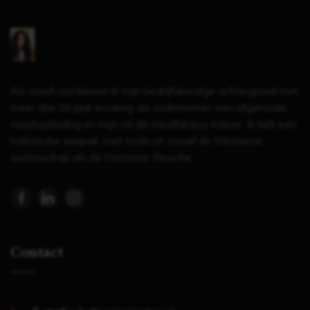
Als coach combineer ik mijn bedrijfskundige achtergrond met
meer dan 20 jaar ervaring als ondernemer, een afgeronde
coachopleiding en mijn rol als mindfulness trainer. Ik heb een
holistische aanpak, met tools uit zowel de Westerse
wetenschap als de Oosterse filosofie.
Contact