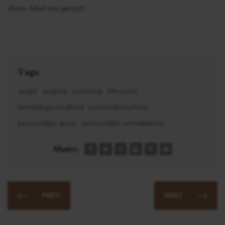
doen. Mail mij gerust!
Tags:
angst
angstig
coaching
lifecoach
mentalegezondheid
personalcoaching
persoonlijke groei
persoonlijke ontwikkeling
Share:
PREV
NEXT