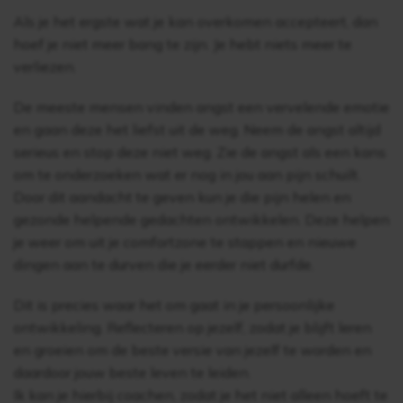
Als je het ergste wat je kan overkomen accepteert, dan
hoef je niet meer bang te zijn. Je hebt niets meer te
verliezen.
De meeste mensen vinden angst een vervelende emotie
en gaan deze het liefst uit de weg. Neem de angst altijd
serieus en stop deze niet weg. Zie de angst als een kans
om te onderzoeken wat er nog in jou aan pijn schuilt.
Door dit aandacht te geven kun je die pijn helen en
gezonde helpende gedachten ontwikkelen. Deze helpen
je weer om uit je comfortzone te stappen en nieuwe
dingen aan te durven die je eerder niet durfde.
Dit is precies waar het om gaat in je persoonlijke
ontwikkeling. Reflecteren op jezelf, zodat je blijft leren
en groeien om de beste versie van jezelf te worden en
daardoor jouw beste leven te leiden.
Ik kan je hierbij coachen, zodat je het niet alleen hoeft te