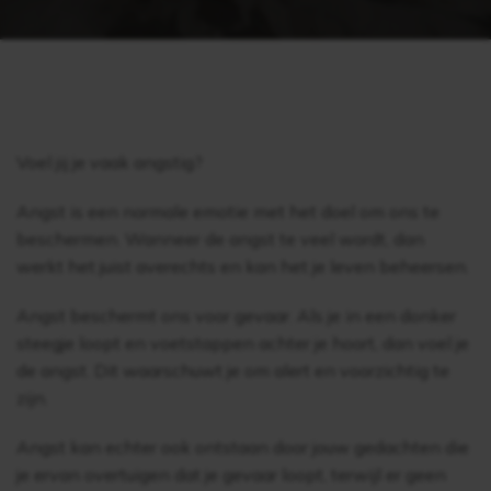
Voel jij je vaak angstig?
Angst is een normale emotie met het doel om ons te
beschermen. Wanneer de angst te veel wordt, dan
werkt het juist averechts en kan het je leven beheersen.
Angst beschermt ons voor gevaar. Als je in een donker
steegje loopt en voetstappen achter je hoort, dan voel je
de angst. Dit waarschuwt je om alert en voorzichtig te
zijn.
Angst kan echter ook ontstaan door jouw gedachten die
je ervan overtuigen dat je gevaar loopt, terwijl er geen