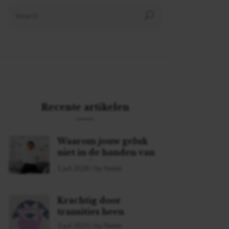
Recente artikelen
Waarom jouw geluk
niet in de handen van
een ander ligt
1 juli 2026 / by Neela
Krachtig door
transities heen
3 juli 2025 / by Neela