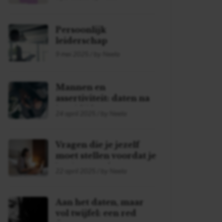
Persoonlijk
leiderschap
9 mei 2025 / by Neela
Mannen en
assertiviteit: daten na
je midlife
24 april 2025 / by Neela
Vragen die je jezelf
moet stellen voordat je
begint met daten!
22 april 2025 / by Neela
Aan het daten, maar
vol twijfel: een red