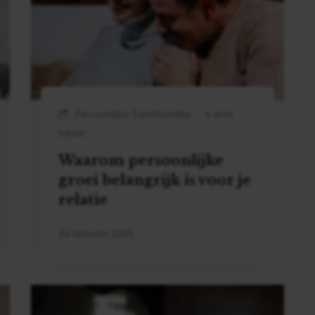
Persoonlijke Transformatie
3 MIN
READ
Waarom persoonlijke
groei belangrijk is voor je
relatie
16 februari 2025