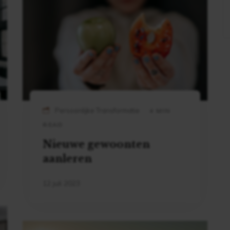
Persoonlijke Transformatie
4 MIN
READ
Nieuwe gewoonten
aanleren
12 juli 2023