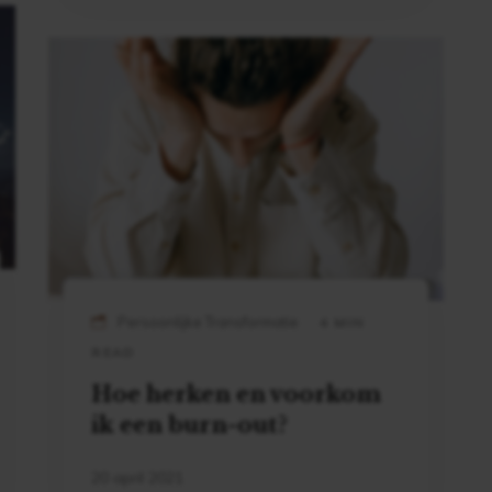
Persoonlijke Transformatie
4 MIN
READ
Hoe herken en voorkom
ik een burn-out?
20 april 2021