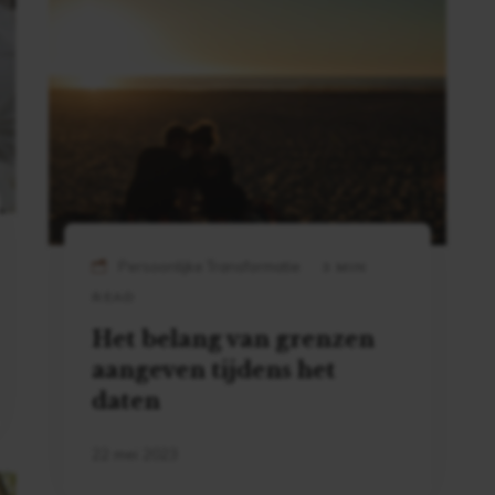
Persoonlijke Transformatie
3 MIN
READ
Het belang van grenzen
aangeven tijdens het
daten
22 mei 2023