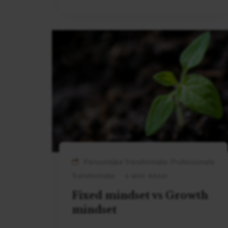
Persoonlijke Transformatie, Professionele
Transformatie
4 MIN READ
Fixed mindset vs Growth
mindset