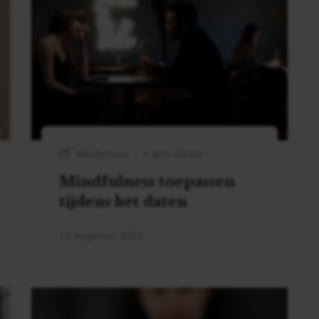
Mindfulness
3 MIN READ
Mindfulness toepassen
tijdens het daten
11 augustus 2023