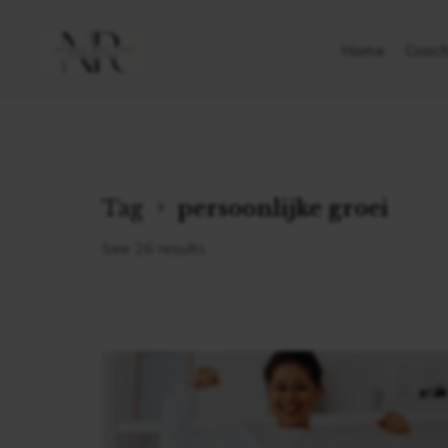
Home
Coach
Tag
persoonlijke groei
See 26 results