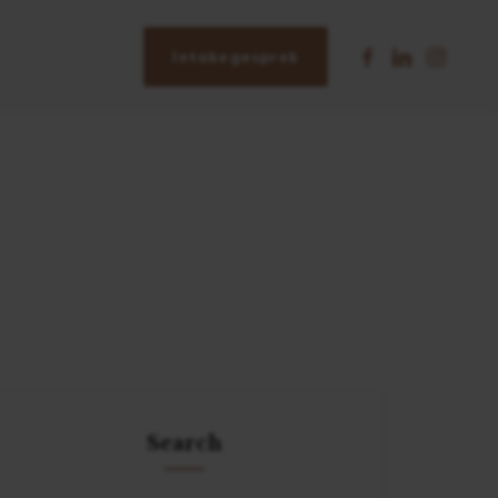
Intakegesprek
Search