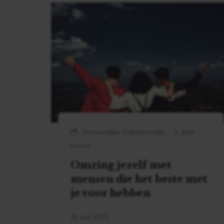
Persoonlijke Transformatie
1 MIN
READ
Omring jezelf met
mensen die het beste met
je voor hebben
25 mei 2021