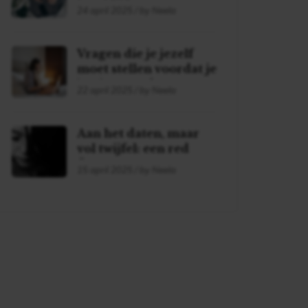
je midlife
24 april 2025 / by Neela
Vragen die je jezelf
moet stellen voordat je
begint met daten!
22 april 2025 / by Neela
Aan het daten, maar
vol twijfel: een red
flag?
15 april 2025 / by Neela