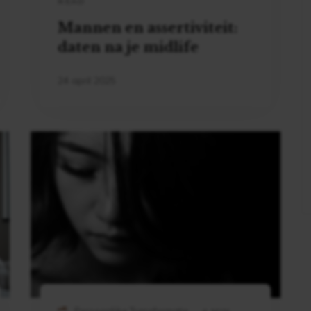
READ
Mannen en assertiviteit:
daten na je midlife
24 april 2025