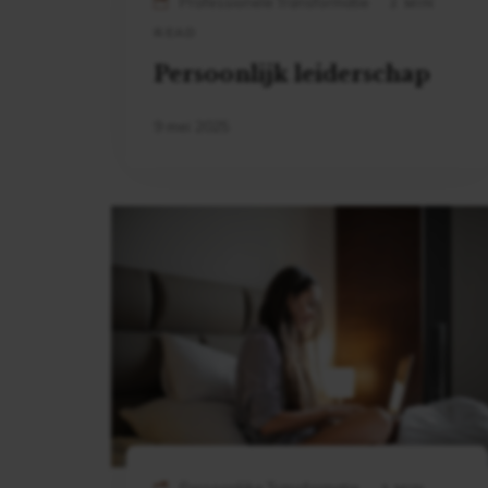
Professionele Transformatie
2 MIN
READ
Persoonlijk leiderschap
9 mei 2025