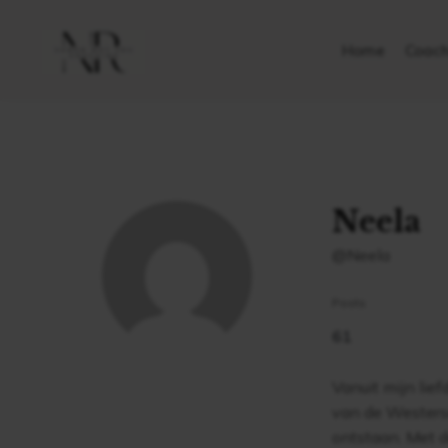
Home
Coach
Neela
@Neela
Posts
61
Vanuit mijn lie
van de Westerse
ontstaan. Met d