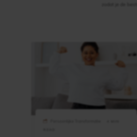
zodat je de best
Persoonlijke Transformatie
4 MIN
READ