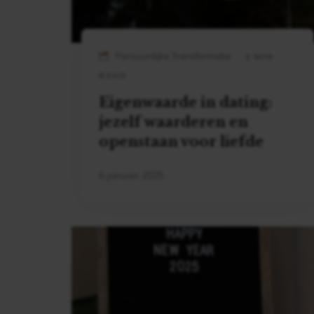
Persoonlijke Transformatie
3 MIN
READ
Eigenwaarde in dating:
jezelf waarderen en
openstaan voor liefde
6 januari 2025