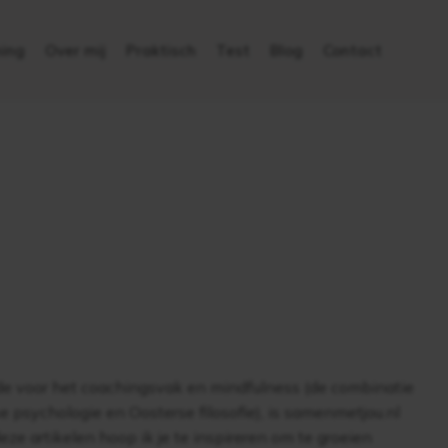
ing
Over mij
Praktisch
Test
Blog
Contact
fde voor het coachingsvak en mindfulness (de combinatie
 psychologie en Oosterse filosofie), is samenmetjou.nl
eze artikelen hoop ik je te inspireren om te groeien