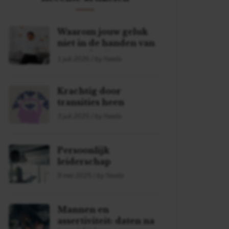
Waarom jouw geluk
niet in de handen van
een ander ligt
1 juli 2026 / by Neela
Krachtig door
transities heen
3 juli 2025 / by Neela
Persoonlijk
leiderschap
9 mei 2025 / by Neela
Mannen en
assertiviteit: daten na