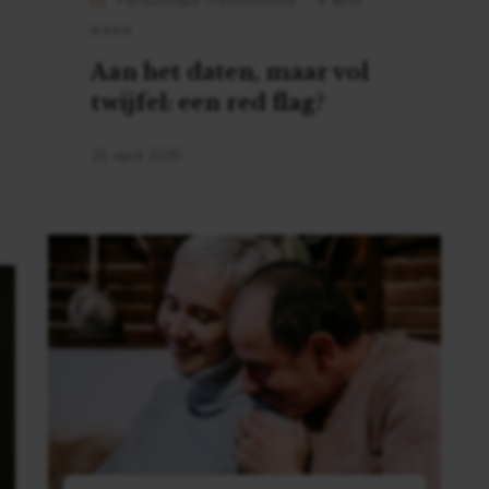
Persoonlijke Transformatie
4 MIN
READ
Aan het daten, maar vol
twijfel: een red flag?
15 april 2025