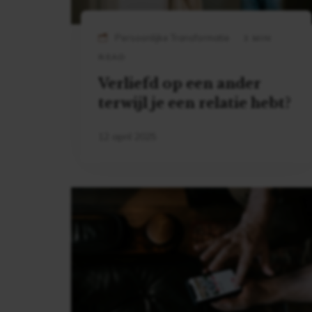
Persoonlijke Transformatie
3 MIN
READ
Verliefd op een ander
terwijl je een relatie hebt?
12 april 2025