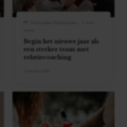
Persoonlijke Transformatie
3 MIN
READ
Begin het nieuwe jaar als
een sterker team met
relatiecoaching
2 januari 2025