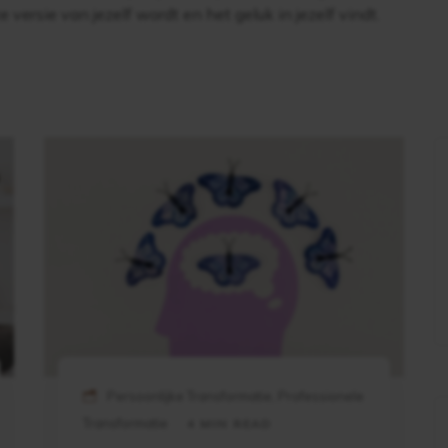
e versie van jezelf wordt en het geluk in jezelf vindt.
Persoonlijke Transformatie, Professionele
Transformatie
4 MIN READ