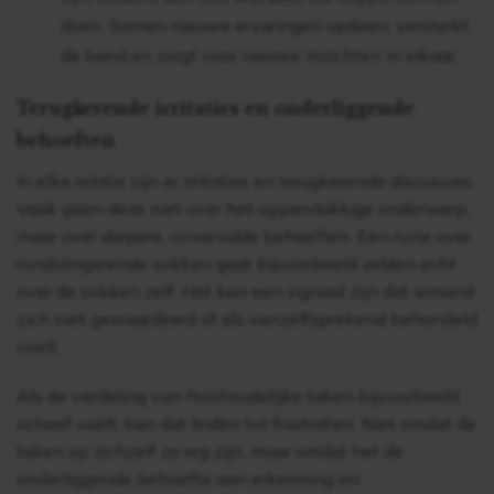
doen. Samen nieuwe ervaringen opdoen, versterkt
de band en zorgt voor nieuwe inzichten in elkaar.
Terugkerende irritaties en onderliggende
behoeften
In elke relatie zijn er irritaties en terugkerende discussies.
Vaak gaan deze niet over het oppervlakkige onderwerp,
maar over diepere, onvervulde behoeften. Een ruzie over
rondslingerende sokken gaat bijvoorbeeld zelden echt
over de sokken zelf. Het kan een signaal zijn dat iemand
zich niet gewaardeerd of als vanzelfsprekend behandeld
voelt.
Als de verdeling van huishoudelijke taken bijvoorbeeld
scheef voelt, kan dat leiden tot frustraties. Niet omdat de
taken op zichzelf zo erg zijn, maar omdat het de
onderliggende behoefte aan erkenning en