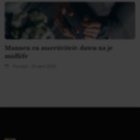
Mannen en assertiviteit: daten na je
midlife
Posted - 24 april 2025