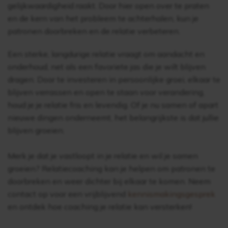
gelijkwaardigheid raakt. Door hier open over te praten
en de kern van het probleem te achterhalen, kun je
patronen doorbreken en de relatie verbeteren.
Een sterke, langdurige relatie vraagt om aandacht en
onderhoud, net als een favoriete jas die je wilt blijven
dragen. Door te investeren in persoonlijke groei, elkaar te
blijven verrassen en open te staan voor verandering,
houd je je relatie fris en levendig. Of je nu samen of apart
nieuwe dingen onderneemt, het belangrijkste is dat jullie
blijven groeien.
Merk je dat je vastloopt in je relatie en wil je samen
groeien? Relatiecoaching kan je helpen om patronen te
doorbreken en weer dichter bij elkaar te komen. Neem
contact op voor een vrijblijvend
kennismakingsgesprek
en ontdek hoe coaching je relatie kan versterken!