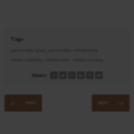
Tags:
persoonlijke groei
persoonlijke ontwikkeling
relatie coaching
relatiecoach
relatiecoaching
Share:
PREV
NEXT