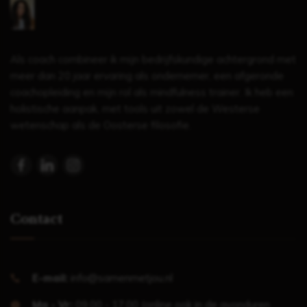
Als coach combineer ik mijn bedrijfskundige achtergrond met
meer dan 20 jaar ervaring als ondernemer, een afgeronde
coachopleiding en mijn rol als mindfulness trainer. Ik heb een
holistische aanpak, met tools uit zowel de Westerse
wetenschap als de Oosterse filosofie.
Contact
E-mail:
info@samenmetjou.nl
Ma - Vr:
09.00 - 17.00 (online ook in de avonduren