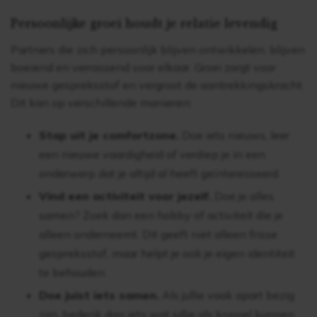
Persoonlijke groei houdt je relatie levendig
Partners die zich persoonlijk blijven ontwikkelen, blijven
boeiend en verrassend voor elkaar. Groei zorgt voor
nieuwe gespreksstof en vergroot de aantrekkingskracht.
Dit kan op verschillende manieren:
Stap uit je comfortzone.
Doe iets nieuws, leer
een nieuwe vaardigheid of verdiep je in een
onderwerp dat je altijd al heeft geïnteresseerd.
Vind een activiteit voor jezelf.
Doe je alles
samen? Zoek dan een hobby of activiteit die je
alleen onderneemt. Dit geeft niet alleen frisse
gespreksstof, maar helpt je ook je eigen identiteit
te behouden.
Doe juist iets samen.
Als jullie vaak apart bezig
zijn, bedenk dan iets wat jullie als koppel kunnen