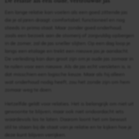
De relatie als een oude, vertrouwde jas
Een lange relatie kan voelen als een goed zittende jas
die je al jaren draagt: comfortabel, functioneel en nog
steeds in prima staat. Maar zonder goed onderhoud,
zoals een bezoek aan de stomerij of zorgvuldig opbergen
in de zomer, zal de jas sneller slijten. Op een dag loop je
langs een etalage en trekt een nieuwe jas je aandacht.
De verleiding kan dan groot zijn om je oude jas zomaar in
te ruilen voor een nieuwe. Als de jas echt versleten is, is
dat misschien een logische keuze. Maar als hij alleen
wat onderhoud nodig heeft, zou het zonde zijn om hem
zomaar weg te doen.
Hetzelfde geldt voor relaties. Het is belangrijk om niet uit
gewoonte te blijven, maar ook niet ondoordacht iets
waardevols los te laten. Daarom loont het om bewust
stil te staan bij de staat van je relatie en te kijken hoe je
deze kunt blijven verrijken.