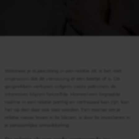
Wanneer je al jarenlang in een relatie zit, is het niet
ongewoon dat de verrassing er een beetje af is. De
gesprekken verlopen volgens vaste patronen, de
interesses blijven hetzelfde. Hoewel een bepaalde
routine in een relatie prettig en vertrouwd kan zijn, kan
het op den duur ook saai worden. Een manier om je
relatie nieuw leven in te blazen, is door te investeren in
je persoonlijke ontwikkeling.