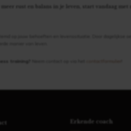
 meer rust en balans in je leven, start vandaag met
stemd op jouw behoeften en levenssituatie. Door dagelijkse o
rde manier van leven.
ess training?
Neem contact op via het
contactformulier
!
Erkende coach
act