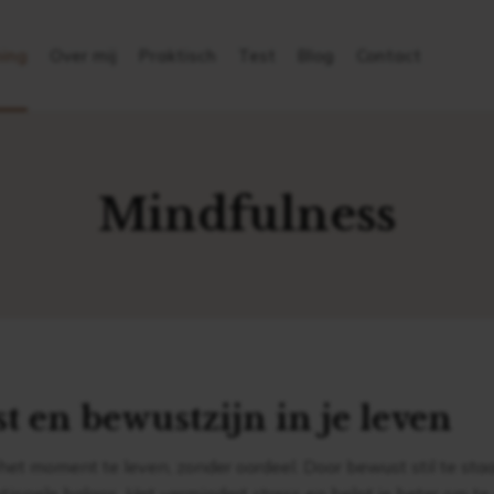
ing
Over mij
Praktisch
Test
Blog
Contact
Mindfulness
t en bewustzijn in je leven
het moment te leven, zonder oordeel. Door bewust stil te staa