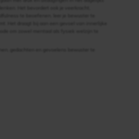
 gaan met druk en uitdagingen in het dagelijks
denken. Het bevordert ook je veerkracht,
fulness te beoefenen, leer je bewuster te
t. Het draagt bij aan een gevoel van innerlijke
hode om zowel mentaal als fysiek welzijn te
ainen, gedachten en gevoelens bewuster te