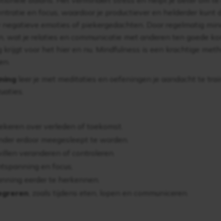
tionele balans. Het vermindert stress en helpt je beter om te
ntratie en focus, waardoor je productiever en helderder kunt 
r negatieve emoties of piekergedachten. Door regelmatig mind
, wat je relaties en communicatie met anderen ten goede kom
 krijgt voor het hier en nu. Mindfulness is een krachtige met
en.
ning
leer je met meditaties en oefeningen je aandacht te tr
uaties.
iekeren over verleden of toekomst.
der erdoor meegesleept te worden.
willen veranderen of controleren.
tspanning en focus.
nning eerder te herkennen.
tegreren
, zoals tijdens eten, lopen en communiceren.