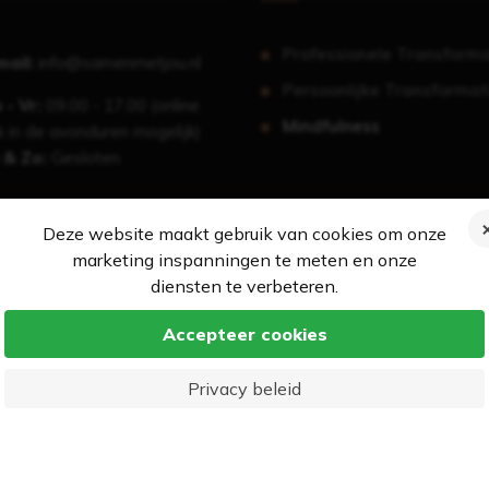
Professionele Transforma
mail:
info@samenmetjou.nl
Persoonlijke Transformat
 - Vr:
09.00 - 17.00 (online
Mindfulness
 in de avonduren mogelijk)
 & Zo:
Gesloten
Deze website maakt gebruik van cookies om onze
marketing inspanningen te meten en onze
diensten te verbeteren.
Accepteer cookies
Privacy beleid
© 2026 - Coach persoonlijke ontwikkeling