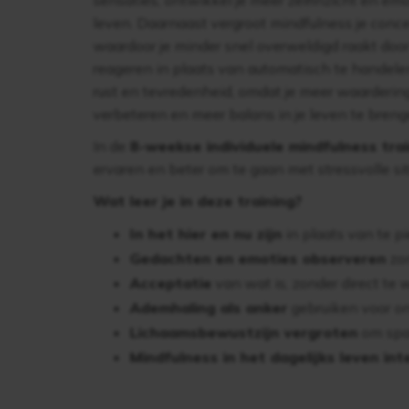
sensaties, ontwikkel je meer zelfinzicht en emo
leven. Daarnaast vergroot mindfulness je conce
waardoor je minder snel overweldigd raakt doo
reageren in plaats van automatisch te handelen
rust en tevredenheid, omdat je meer waardering
verbeteren en meer balans in je leven te breng
In de
8-weekse individuele mindfulness trai
ervaren en beter om te gaan met stressvolle sit
Wat leer je in deze training?
In het hier en nu zijn
in plaats van te p
Gedachten en emoties observeren
zon
Acceptatie
van wat is, zonder direct te 
Ademhaling als anker
gebruiken voor on
Lichaamsbewustzijn vergroten
om spa
Mindfulness in het dagelijks leven in