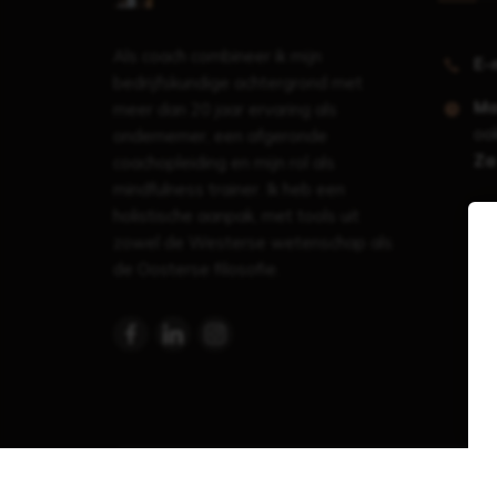
Als coach combineer ik mijn
E-
bedrijfskundige achtergrond met
Ma
meer dan 20 jaar ervaring als
ook
ondernemer, een afgeronde
Za
coachopleiding en mijn rol als
mindfulness trainer. Ik heb een
holistische aanpak, met tools uit
zowel de Westerse wetenschap als
de Oosterse filosofie.