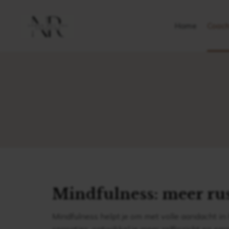
Home
Coach
Mindfulness: meer rus
Mindfulness helpt je om met volle aandacht in 