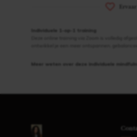
Ervaar
Individuele 1-op-1 training
Deze online training via Zoom is volledig afge
ontwikkel je een meer ontspannen, gebalancee
Meer weten over deze individuele mindfuln
Cont