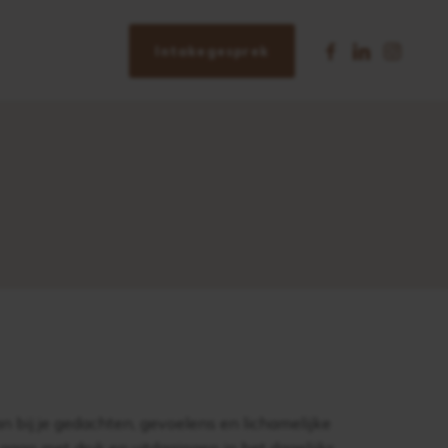
Intakegesprek
n bij je gedachten, gevoelens en lichamelijke