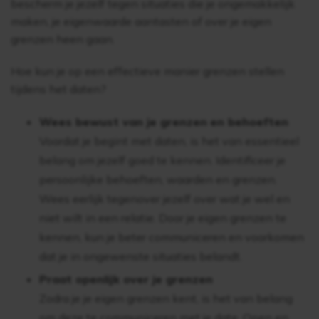
bescherm je jezelf tegen situaties die je ongemakkelijk
maken, je eigenwaarde aantasten of over je eigen
grenzen heen gaan.
Hoe kun je op een effectieve manier grenzen stellen
tijdens het daten?
Wees bewust van je grenzen
en behoeften
Voordat je begint met daten, is het van essentieel
belang om jezelf goed te kennen. Identificeer je
persoonlijke behoeften, waarden en grenzen.
Wees eerlijk tegenover jezelf over wat je wel en
niet wilt in een relatie. Door je eigen grenzen te
kennen, kun je beter communiceren en voorkomen
dat je in ongewenste situaties belandt.
Praat openlijk over je grenzen
Zodra je je eigen grenzen kent, is het van belang
om deze te communiceren met je date. Open en