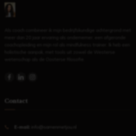
Als coach combineer ik mijn bedrijfskundige achtergrond met
meer dan 20 jaar ervaring als ondernemer, een afgeronde
coachopleiding en mijn rol als mindfulness trainer. Ik heb een
holistische aanpak, met tools uit zowel de Westerse
wetenschap als de Oosterse filosofie.
Contact
E-mail:
info@samenmetjou.nl