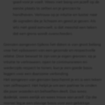
goed voor je voelt. Wees niet bang om jezelf op de
eerste plaats te zetten en je grenzen te
handhaven. Vertrouw op je intuïtie en luister naar
de signalen die je lichaam en geest je geven. Als
iets niet goed aanvoelt, is dat meestal een teken
dat een grens wordt overschreden.
Grenzen aangeven tijdens het daten is van groot belang
voor het opbouwen van een gezonde en respectvolle
relatie. Door bewust te zijn van je eigen grenzen, op je
intuitie te vertrouwen, open te communiceren en
wederzijds respect te tonen, kun je een goede basis
leggen voor een duurzame verbinding.
Het aangeven van grenzen beschermt je en is een teken
van zelfrespect. Het helpt je om een partner te vinden
die jouw waarden en behoeften deelt. Dus wees
duidelijk, wees eerlijk en wees trouw aan jezelf. Op die
manier leg je een stevige basis voor een gelukkige