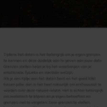
Tijdens het daten is het belangrijk om je eigen grenzen
te kennen en deze duidelijk aan te geven aan jouw date.
Grenzen stellen helpt je bij het waarborgen van je
emotionele, fysieke en mentale welzijn.
Als je een tijdje aan het daten bent en het goed klikt
tussen jullie, dan is het heel natuurlijk om enthousiast te
worden over deze nieuwe relatie. Het is echter belangrijk
om realistisch te blijven en je eigen behoeften en
grenzen niet te vergeten. Door grenzen te stellen,