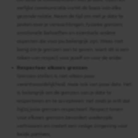
eerlijke communicatie vormt de basis van elke
gezonde relatie. Neem de tijd om met je date te
praten over je verwachtingen, fysieke grenzen,
emotionele behoeften en eventuele andere
aspecten die voor jou belangrijk zijn. Wees niet
bang om je grenzen aan te geven, want dit is een
teken van respect voor jezelf en voor de ander.
Respecteer elkaars grenzen
Grenzen stellen is niet alleen jouw
verantwoordelijkheid, maar ook van jouw date. Het
is belangrijk om de grenzen van je date te
respecteren en te accepteren, net zoals je wilt dat
hij/zij jouw grenzen respecteert. Respect tonen
voor elkaars grenzen bevordert wederzijds
vertrouwen en creëert een veilige omgeving voor
beide partners.