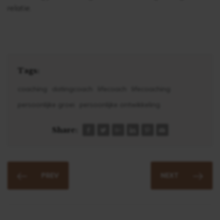
relatie.
Tags:
coaching
datingcoach
lifecoach
lifecoaching
persoonlijke groei
persoonlijke ontwikkeling
Share:
PREV
NEXT