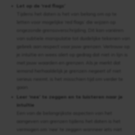
Let op de ‘red flags’
Tijdens het daten is het van belang om op te
letten voor mogelijke ‘red flags’ die wijzen op
ongezonde grensoverschrijding. Dit kan variëren
van subtiele manipulatie tot duidelijke tekenen van
gebrek aan respect voor jouw grenzen. Vertrouw op
je intuïtie en wees alert op gedrag dat niet in lijn is
met jouw waarden en grenzen. Als je merkt dat
iemand herhaaldelijk je grenzen negeert of niet
serieus neemt, is het misschien tijd om verder te
gaan.
Leer ‘nee’ te zeggen en te luisteren naar je
intuïtie
Een van de belangrijkste aspecten van het
aangeven van grenzen tijdens het daten is het
vermogen om ‘nee’ te zeggen wanneer iets niet