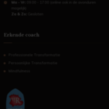
Ma - Vr:
09.00 - 17.00 (online ook in de avonduren
mogelijk)
Za & Zo:
Gesloten
Erkende coach
Professionele Transformatie
Persoonlijke Transformatie
Mindfulness