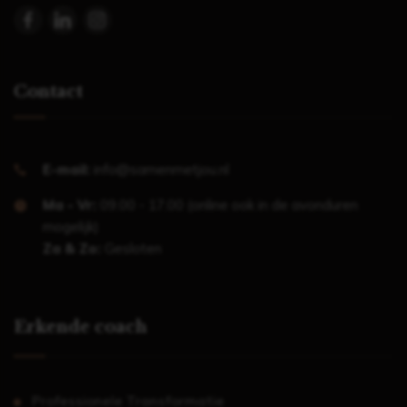
Contact
E-mail:
info@samenmetjou.nl
Ma - Vr:
09.00 - 17.00 (online ook in de avonduren
mogelijk)
Za & Zo:
Gesloten
Erkende coach
Professionele Transformatie