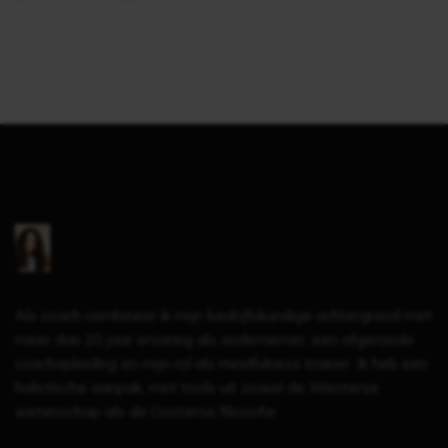
Als coach combineer ik mijn bedrijfskundige achtergrond met
meer dan 20 jaar ervaring als ondernemer, een afgeronde
coachopleiding en mijn rol als mindfulness trainer. Ik heb een
holistische aanpak, met tools uit zowel de Westerse
wetenschap als de Oosterse filosofie.