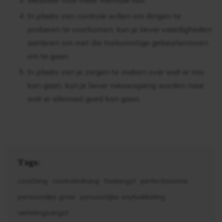
Mediteer voor meer mentale rust.
In plaats van controle willen om dingen te
proberen te voorkomen, kun je liever vaardigheden
aanleren om met die toekomstige gebeurtenissen
om te gaan.
In plaats van je zorgen te maken over wat er mis
kan gaan, kun je liever nieuwsgierig worden naar
wat er allemaal goed kan gaan.
Tags:
coaching
controledrang
faalangst
perfectionisme
persoonlijke groei
persoonlijke onytwikkeling
verlatingsangst