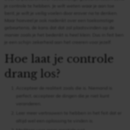
je controle te hebben. Je wilt weten waar je aan toe
bent, je wilt je veilig voelen door erover na te denken.
Maar hoeveel je ook nadenkt over een toekomstige
gebeurtenis, de kans dat dat zal plaatsvinden op de
manier zoals je het bedenkt is heel klein. Dus in feit ben
je een schijn zekerheid aan het creeren voor jezelf.
Hoe laat je controle
drang los?
Accepteer de realiteit zoals die is. Niemand is
perfect, accepteer de dingen die je niet kunt
veranderen.
Leer meer vertrouwen te hebben in het feit dat er
altijd wel een oplossing te vinden is.