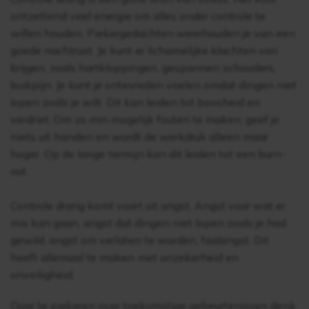
ontzettend veel energie om alles onder controle te
willen houden. Piekergedachten weerhouden je van een
goede nachtrust. Je kunt er lichamelijke klachten van
krijgen, zoals hartkloppingen, gespannen schouders,
buikpijn. Je kunt je ontevreden voelen omdat dingen niet
lopen zoals je wilt. Dit kan leiden tot boosheid en
verdriet. Om zo min mogelijk fouten te maken, geef je
niets uit handen en wordt de werkdruk alleen maar
hoger. Op de lange termijn kan dit leiden tot een burn-
out.
Controle drang komt voort uit angst. Angst voor wat er
mis kan gaan, angst dat dingen niet lopen zoals je had
gewild, angst om verlaten te worden, faalangst. Dit
heeft allemaal te maken met onzekerheid en
onveiligheid.
Door te piekeren over toekomstige gebeurtenissen denk