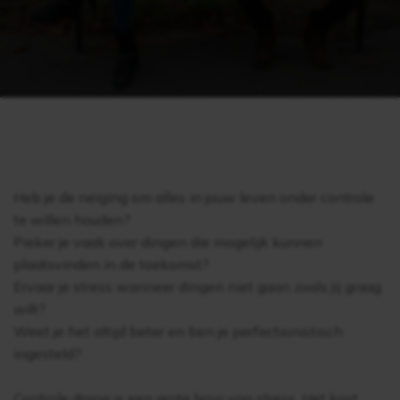
Heb je de neiging om alles in jouw leven onder controle
te willen houden?
Pieker je vaak over dingen die mogelijk kunnen
plaatsvinden in de toekomst?
Ervaar je stress wanneer dingen niet gaan zoals jij graag
wilt?
Weet je het altijd beter en ben je perfectionistisch
ingesteld?
Controle drang is een grote bron van stress. Het kost