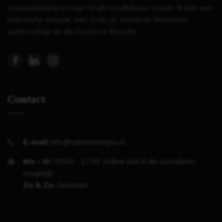
coachopleiding en mijn rol als mindfulness trainer. Ik heb een
holistische aanpak, met tools uit zowel de Westerse
wetenschap als de Oosterse filosofie.
Contact
E-mail:
info@samenmetjou.nl
Ma - Vr:
09.00 - 17.00 (online ook in de avonduren
mogelijk)
Za & Zo:
Gesloten