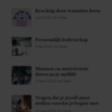
Krachtig door transities heen
3 juli 2025 / by Neela
Persoonlijk leiderschap
9 mei 2025 / by Neela
Mannen en assertiviteit:
daten na je midlife
24 april 2025 / by Neela
Vragen die je jezelf moet
stellen voordat je begint met
daten!
22 april 2025 / by Neela