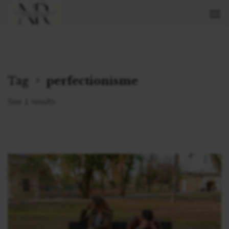
Tag
perfectionisme
See 1 results