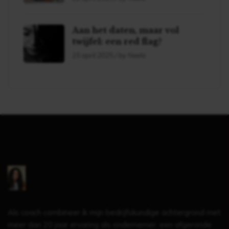
Aan het daten, maar vol
twijfel: een red flag?
15 april 2025 / by Neela
Als coach combineer ik mijn bedrijfskundige achtergrond met
meer dan 20 jaar ervaring als ondernemer, een afgeronde