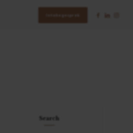
Intakegesprek
Search