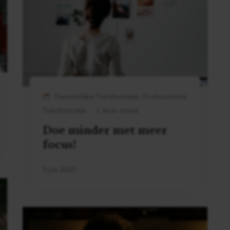
Persoonlijke Transformatie, Professionele
Transformatie
2 MIN READ
Doe minder met meer
focus!
9 juli 2020