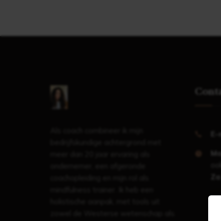
Cont
Als coach combineer ik mijn
E-
bedrijfskundige achtergrond met
Ma
meer dan 20 jaar ervaring als
ook
ondernemer, een afgeronde
Za
coachopleiding en mijn rol als
mindfulness trainer. Ik heb een
holistische aanpak, met tools uit
zowel de Westerse wetenschap als