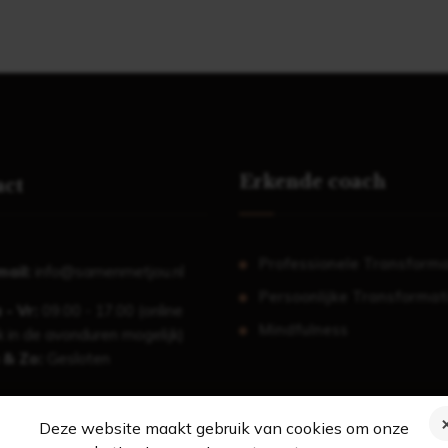
Erkende coach
act
Professionele Transforma
mail:
info@samenmetjou.nl
Persoonlijke Transformat
 - Vr:
09.00 - 17.00 (online
Mindfulness
 in de avonduren mogelijk)
 & Zo:
Gesloten
Deze website maakt gebruik van cookies om onze