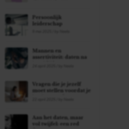
Persoonlijk
leiderschap
9 mei 2025 / by Neela
Mannen en
assertiviteit: daten na
je midlife
24 april 2025 / by Neela
Vragen die je jezelf
moet stellen voordat je
begint met daten!
22 april 2025 / by Neela
Aan het daten, maar
vol twijfel: een red