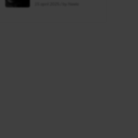
flag?
15 april 2025 / by Neela