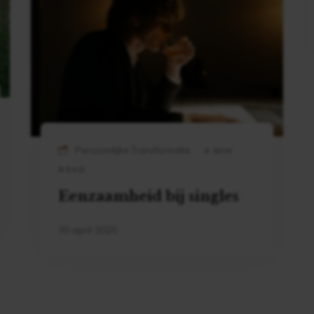
Persoonlijke Transformatie
4 MIN
READ
Eenzaamheid bij singles
30 april 2020