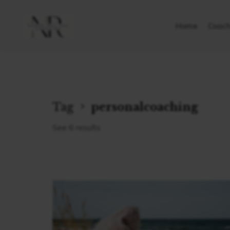
Home
Coach
Tag
personalcoaching
See 6 results