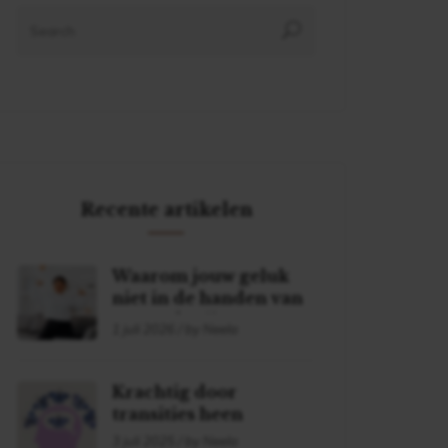
Recente artikelen
Waarom jouw geluk
niet in de handen van
een ander ligt
1 juli 2026 / by Neela
Krachtig door
transities heen
3 juli 2025 / by Neela