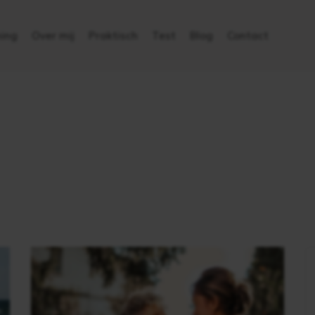
ing
Over mij
Praktisch
Test
Blog
Contact