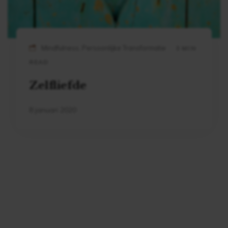
Mindfulness, Persoonlijke Transformatie
3 MIN
READ
Zelfliefde
8 januari 2020