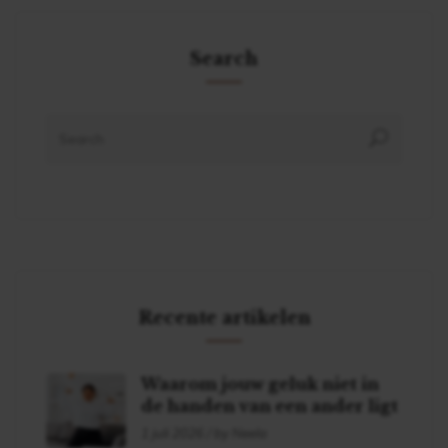
Search
Recente artikelen
Waarom jouw geluk niet in
de handen van een ander ligt
1 juli 2026 / by Neela