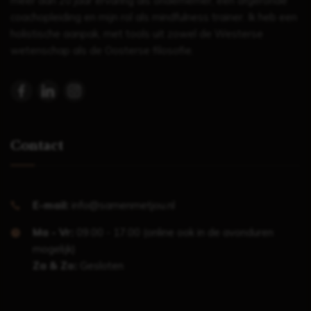
meer dan 20 jaar ervaring als ondernemer, een afgeronde
coachopleiding en mijn rol als mindfulness trainer. Ik heb een
holistische aanpak, met tools uit zowel de Westerse
wetenschap als de Oosterse filosofie.
Contact
E-mail:
info@samenmetjou.nl
Ma - Vr:
09.00 - 17.00 (online ook in de avonduren
mogelijk)
Za & Zo:
Gesloten