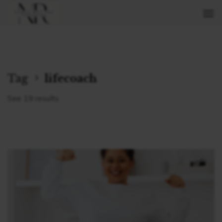
Tag
lifecoach
See 19 results