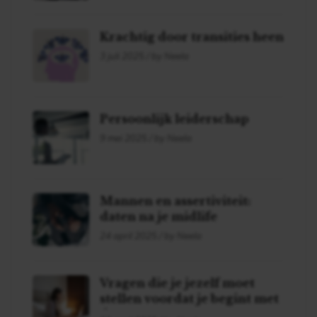
Krachtig door transities heen
3 juli 2025 / by Neela
Persoonlijk leiderschap
9 mei 2025 / by Neela
Mannen en assertiviteit:
daten na je midlife
24 april 2025 / by Neela
Vragen die je jezelf moet
stellen voordat je begint met
daten!