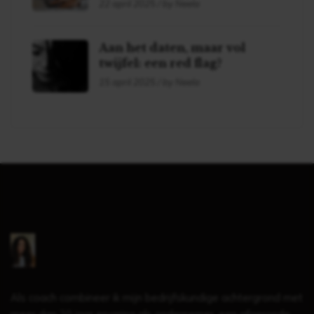
22 april 2025 / by Neela
Aan het daten, maar vol
twijfel: een red flag?
15 april 2025 / by Neela
Als coach combineer ik mijn bedrijfskundige achtergrond met