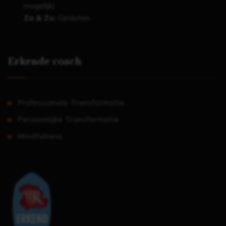
mogelijk)
Za & Zo:
Gesloten
Erkende coach
Professionele Transformatie
Persoonlijke Transformatie
Mindfulness