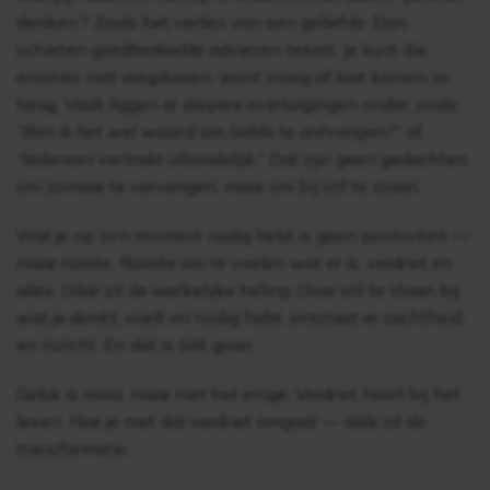
denken’? Zoals het verlies van een geliefde. Dan
schieten goedbedoelde adviezen tekort. Je kunt die
emoties niet wegduwen, want vroeg of laat komen ze
terug. Vaak liggen er diepere overtuigingen onder, zoals:
“Ben ik het wel waard om liefde te ontvangen?”
of
“Iedereen vertrekt uiteindelijk.”
Dat zijn geen gedachten
om zomaar te vervangen, maar om bij stil te staan.
Wat je op zo’n moment nodig hebt is geen positiviteit —
maar ruimte. Ruimte om te voelen wat er is, verdriet en
alles. Dáár zit de werkelijke heling. Door stil te staan bij
wat je denkt, voelt en nodig hebt, ontstaat er zachtheid
en inzicht. En dat is óók groei.
Geluk is mooi, maar niet het enige. Verdriet hoort bij het
leven. Hoe je met dat verdriet omgaat — dáár zit de
transformatie.