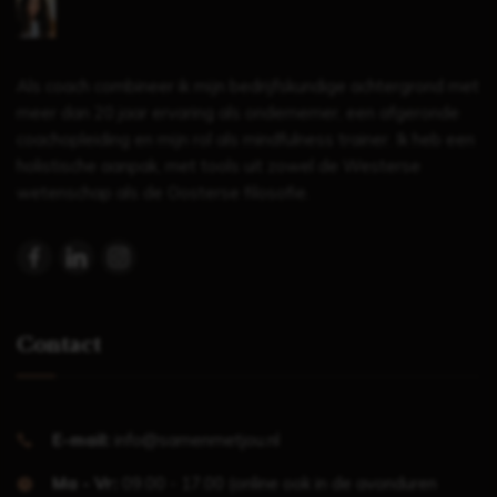
Als coach combineer ik mijn bedrijfskundige achtergrond met
meer dan 20 jaar ervaring als ondernemer, een afgeronde
coachopleiding en mijn rol als mindfulness trainer. Ik heb een
holistische aanpak, met tools uit zowel de Westerse
wetenschap als de Oosterse filosofie.
Contact
E-mail:
info@samenmetjou.nl
Ma - Vr:
09.00 - 17.00 (online ook in de avonduren