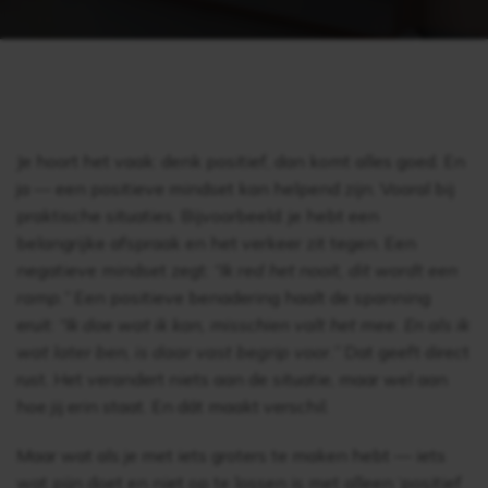
Je hoort het vaak: denk positief, dan komt alles goed. En
ja — een positieve mindset kan helpend zijn. Vooral bij
praktische situaties. Bijvoorbeeld: je hebt een
belangrijke afspraak en het verkeer zit tegen. Een
negatieve mindset zegt:
“Ik red het nooit, dit wordt een
ramp.”
Een positieve benadering haalt de spanning
eruit:
“Ik doe wat ik kan, misschien valt het mee. En als ik
wat later ben, is daar vast begrip voor.”
Dat geeft direct
rust. Het verandert niets aan de situatie, maar wel aan
hoe jij erin staat. En dát maakt verschil.
Maar wat als je met iets groters te maken hebt — iets
wat pijn doet en niet op te lossen is met alleen ‘positief