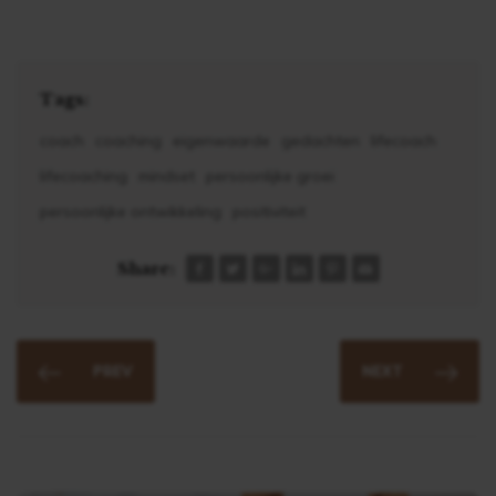
Tags:
coach
coaching
eigenwaarde
gedachten
lifecoach
lifecoaching
mindset
persoonlijke groei
persoonlijke ontwikkeling
positiviteit
Share:
PREV
NEXT