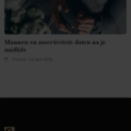
Mannen en assertiviteit: daten na je
midlife
Posted - 24 april 2025