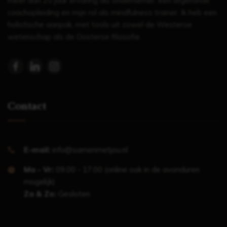
meer dan 20 jaar ervaring als ondernemer, een afgeronde
coachopleiding en mijn rol als mindfulness trainer. Ik heb een
holistische aanpak, met tools uit zowel de Westerse
wetenschap als de Oosterse filosofie.
Contact
E-mail:
info@samenmetjou.nl
Ma - Vr:
09.00 - 17.00 (online ook in de avonduren
mogelijk)
Za & Zo:
Gesloten