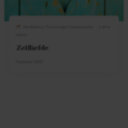
Mindfulness, Persoonlijke Transformatie
3 MIN
READ
Zelfliefde
8 januari 2020