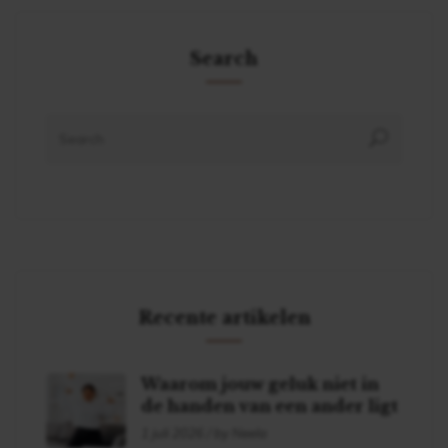
Search
Recente artikelen
Waarom jouw geluk niet in
de handen van een ander ligt
1 juli 2026 / by Neela