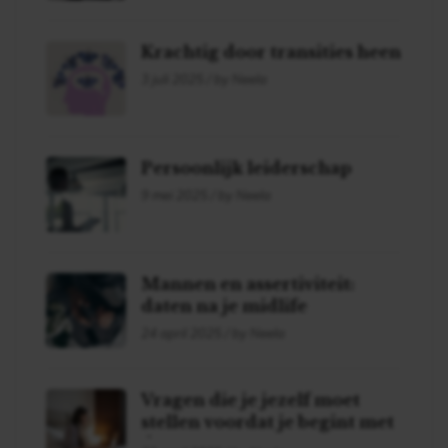
Krachtig door transities heen
3 juli 2025 / by Neela
Persoonlijk leiderschap
9 mei 2025 / by Neela
Mannen en assertiviteit:
daten na je midlife
24 april 2025 / by Neela
Vragen die je jezelf moet
stellen voordat je begint met
daten!