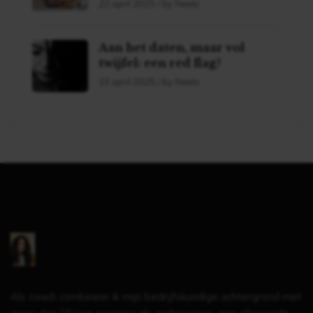
22 april 2025 / by Neela
Aan het daten, maar vol
twijfel: een red flag?
15 april 2025 / by Neela
Als coach combineer ik mijn bedrijfskundige achtergrond met