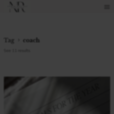
Tag
coach
See 11 results