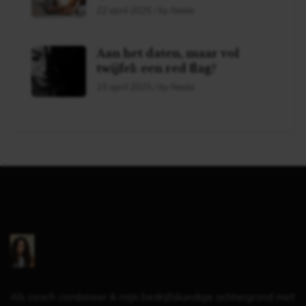
daten!
22 april 2025 / by Neela
Aan het daten, maar vol
twijfel: een red flag?
15 april 2025 / by Neela
Als coach combineer ik mijn bedrijfskundige achtergrond met