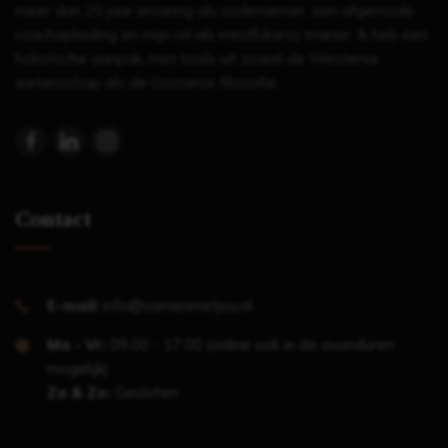
meer dan 20 jaar ervaring als ondernemer, een afgeronde
coachopleiding en mijn rol als mindfulness trainer. Ik heb een
holistische aanpak, met tools uit zowel de Westerse
wetenschap als de Oosterse filosofie.
Contact
E-mail:
info@samenmetjou.nl
Ma - Vr:
09.00 - 17.00 (online ook in de avonduren
mogelijk)
Za & Zo:
Gesloten