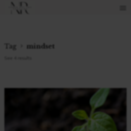
Tag
mindset
See 4 results