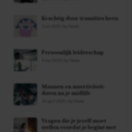
Krachtig door transities heen
3 juli 2025 / by Neela
Persoonlijk leiderschap
9 mei 2025 / by Neela
Mannen en assertiviteit:
daten na je midlife
24 april 2025 / by Neela
Vragen die je jezelf moet
stellen voordat je begint met