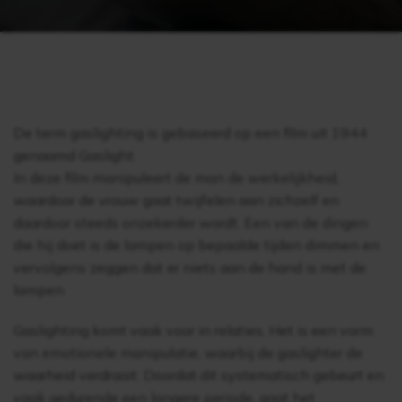
De term gaslighting is gebaseerd op een film uit 1944
genaamd Gaslight.
In deze film manipuleert de man de werkelijkheid,
waardoor de vrouw gaat twijfelen aan zichzelf en
daardoor steeds onzekerder wordt. Een van de dingen
die hij doet is de lampen op bepaalde tijden dimmen en
vervolgens zeggen dat er niets aan de hand is met de
lampen.
Gaslighting komt vaak voor in relaties. Het is een vorm
van emotionele manipulatie, waarbij de gaslighter de
waarheid verdraait. Doordat dit systematisch gebeurt en
vaak gedurende een langere periode, gaat het