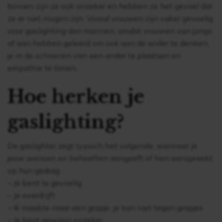
binnen zijn ze ook onzeker en hebben ze het gevoel dat
ze er niet mogen zijn. Vooral vrouwen zijn vaker gevoelig
voor gaslighting dan mannen, omdat vrouwen van jongs
af aan hebben geleerd om ook aan de ander te denken,
je in de schoenen van een ander te plaatsen en
empathie te tonen.
Hoe herken je
gaslighting?
De gaslighter zegt typisch het volgende, wanneer je
jouw wensen en behoeften aangeeft of hen aanspreekt
op hun gedrag:
– Je bent te gevoelig
– Je overdrijft
– Ik maakte maar een grapje, je kan niet tegen grapjes
– Je bent gewoon onzeker