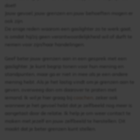
doet!
Jouw gevoel, jouw grenzen en jouw behoeften mogen er
ook zijn.
De enige reden waarom een gaslighter zo te werk gaat,
is omdat hij/zij geen verantwoordelijkheid wil of durft te
nemen voor zijn/haar handelingen.
Geef beter jouw grenzen aan in een gesprek met een
gaslighter. Je kunt begrip tonen voor hun mening en
standpunten, maar ga er niet in mee als je een andere
mening hebt. Als je het lastig vindt om je grenzen aan te
geven, overweeg dan om daarover te praten met
iemand. Ik wil je hier graag bij
coa
chen
, zeker ook
wanneer je het gevoel hebt dat je zelfbeeld nog meer is
aangetast door de relatie. Ik help je om weer contact te
maken met jezelf en jouw zelfbeeld te herstellen. Dit
maakt dat je beter grenzen kunt stellen.