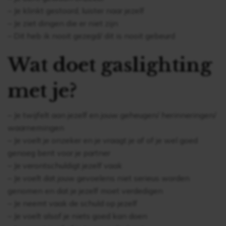
– Je klinkt gestoord, luister naar jezelf
– Je ziet dingen die er niet zijn
– Dit heb ik nooit gezegd/ dit is nooit gebeurd
Wat doet gaslighting
met je?
– Je twijfelt aan jezelf en jouw geheugen/ herinneringen/
waarnemingen
– Je voelt je onzeker en je vraagt je af of je wel goed
genoeg bent voor je partner
– Je verontschuldigt jezelf vaak
– Je voelt dat jouw gevoelens niet serieus worden
genomen en dat je jezelf moet verdedigen
– Je neemt vaak de schuld op jezelf
– Je voelt alsof je niets goed kan doen