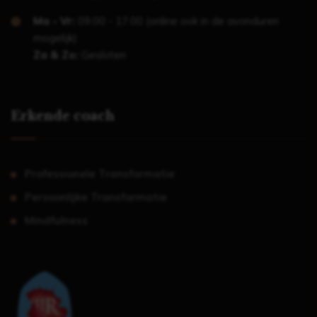
Ma - Vr:
09.00 - 17.00 (online ook in de avonduren
mogelijk)
Za & Zo:
Gesloten
Erkende coach
Professionele Transformatie
Persoonlijke Transformatie
Mindfulness