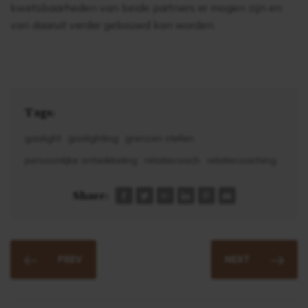
kwetsbaarheden van beide partners er mogen zijn en
van daaruit verder gebouwd kan worden.
Tags:
gaslight
gaslighting
grenzen stellen
persoonlijke ontwikkeling
relatiecoach
relatiecoaching
Share:
PREV
NEXT