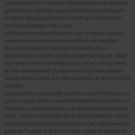
Een gaslighter is overigens niet gedoemd voor altijd een
gaslighter te zijn! Vaak gaat gaslighting ook onbewust
en denkt diegene juist voor zichzelf op te komen door
zich zo te gedragen. Het is een
zelfbeschermingsmechanisme, wat in wezen diegene
weerhoudt om echt contact te maken met zijn/haar
gevoel. Uit angst om verlaten te worden of om
afgewezen te worden, wordt gaslighting ingezet. Want
door geen verantwoordelijkheid te nemen, ben je (denk
je) niet aansprakelijk. En als je niets fout hebt gedaan,
kan de ander jou dus ook niets verwijten, je afwijzen of je
verlaten.
De gaslighter zou eigenlijk moeten ervaren hoe het is om
op een veilige manier verantwoordelijkheid te nemen en
vervolgens moeten ervaren wat dat voor consequenties
heeft. Soms betekent dat dat de partner diegene verlaat,
maar soms betekent het ook dat er nu een gelijkwaardig
gesprek mogelijk is. Een volwassen gesprek waarbij de