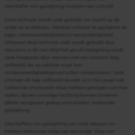
slachtoffer van gaslighting twijfelen aan zichzelf.
Deze techniek wordt vaak gebruikt om macht op de
ander uit te oefenen. Hierdoor ontloopt de gaslighter de
eigen verantwoordelijkheid en aansprakelijkheid.
Alhoewel deze techniek vaak wordt gebruikt door
narcisten, is dit niet altijd het geval! Gaslighting wordt
vaak toegepast door mensen met een extreem laag
zelfbeeld, die op subtiele wijze hun
minderwaardigheidsgevoel willen compenseren. Vaak
ontstaat dit lage zelfbeeld doordat zij in hun jeugd niet
voldoende emotionele steun hebben gekregen van hun
ouders. Bij een onveilige hechting kunnen kinderen
allerlei aangepast gedrag ontwikkelen, waaronder
gaslighting.
Slachtoffers van gaslighting zijn vaak pleasers en
hebben erkenning nodig van een ander. Diep van