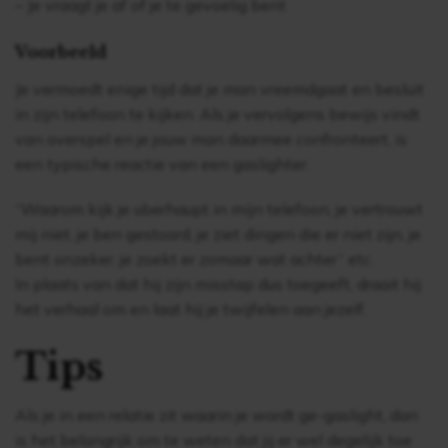
– Je vraagt je af of je te gevoelig bent
Voorbeeld
Je vermoedt enige tijd dat je man vreemdgaat en besluit
in zijn telefoon te kijken. Als je vervolgens bewijs vindt
van overspel en je jouw man daarmee confronteert, is
een typische reactie van een gaslighter:
“Waarom kijk je uberhaupt in mijn telefoon, je vertrouwt
mij niet, je ben gestoord, je ziet dingen die er niet zijn, je
bent onzeker, je zoekt er zomaar wat achter” etc.
In plaats van dat hij zijn misstap dus toegeeft, draait hij
het verhaal om en laat hij je twijfelen aan jezelf.
Tips
Als je in een relatie zit waarin je wordt ge-gaslight, dan
is het belangrijk om te weten dat jij er wel degelijk toe