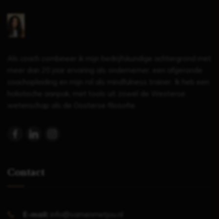
Als coach combineer ik mijn bedrijfskundige achtergrond met
meer dan 20 jaar ervaring als ondernemer, een afgeronde
coachopleiding en mijn rol als mindfulness trainer. Ik heb een
holistische aanpak, met tools uit zowel de Westerse
wetenschap als de Oosterse filosofie.
Contact
E-mail:
info@samenmetjou.nl