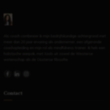
Als coach combineer ik mijn bedrijfskundige achtergrond met
meer dan 20 jaar ervaring als ondernemer, een afgeronde
coachopleiding en mijn rol als mindfulness trainer. Ik heb een
holistische aanpak, met tools uit zowel de Westerse
wetenschap als de Oosterse filosofie.
Contact