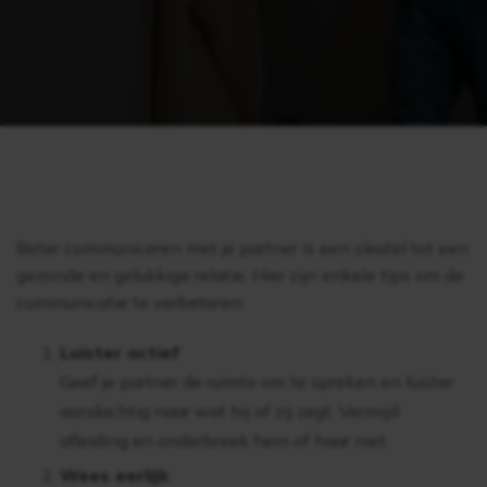
Beter communiceren met je partner is een sleutel tot een
gezonde en gelukkige relatie. Hier zijn enkele tips om de
communicatie te verbeteren:
Luister actief
Geef je partner de ruimte om te spreken en luister
aandachtig naar wat hij of zij zegt. Vermijd
afleiding en onderbreek hem of haar niet.
Wees eerlijk