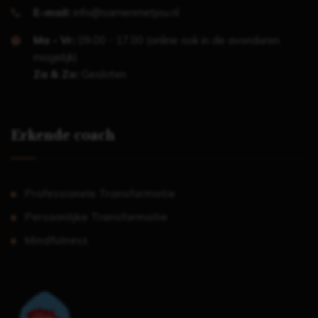
E-mail:
info@samenmetjou.nl
Ma - Vr:
09.00 - 17.00 (online ook in de avonduren
mogelijk)
Za & Zo:
Gesloten
Erkende coach
Professionele Transformatie
Persoonlijke Transformatie
Mindfulness