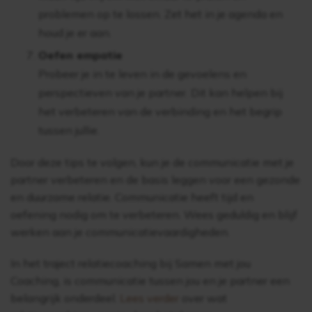
problemen op te lossen. Zet het in je agenda en
houd je er aan.
Oefen empatie
Probeer je in te leven in de gevoelens en
perspectieven van je partner. Dit kan helpen bij
het verbeteren van de verbinding en het begrip
tussen jullie.
Door deze tips te volgen, kun je de communicatie met je
partner verbeteren en de basis leggen voor een gezonde
en duurzame relatie. Communicatie heeft tijd en
oefening nodig om te verbeteren. Wees geduldig en blijf
werken aan je communicatievaardigheden.
In het traject relatiecoaching bij Samen met jou
Coaching, is communicatie tussen jou en je partner een
belangrijk onderdeel.
Lees verder
over wat