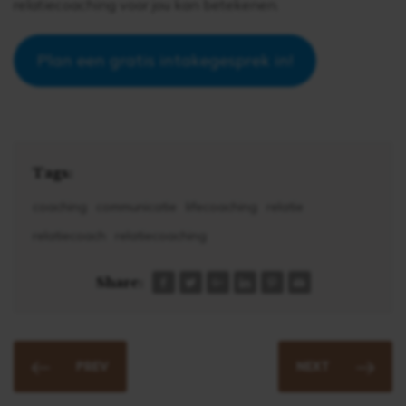
relatiecoaching voor jou kan betekenen.
Plan een gratis intakegesprek in!
Tags:
coaching
communicatie
lifecoaching
relatie
relatiecoach
relatiecoaching
Share:
PREV
NEXT