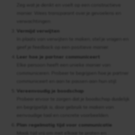
Zeg wat je denkt en voelt op een constructieve
manier. Wees transparant over je gevoelens en
verwachtingen.
Vermijd verwijten
In plaats van verwijten te maken, stel je vragen en
geef je feedback op een positieve manier.
Leer hoe je partner communiceert
Elke persoon heeft een unieke manier van
communiceren. Probeer te begrijpen hoe je partner
communiceert en aan te passen aan hun stijl.
Vereenvoudig je boodschap
Probeer ervoor te zorgen dat je boodschap duidelijk
en begrijpelijk is, door gebruik te maken van
eenvoudige taal en concrete voorbeelden.
Plan regelmatig tijd voor communicatie
Maak tijd vrij om met elkaar te praten en