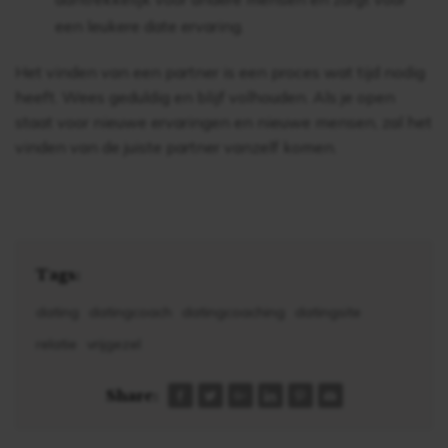
een leukere date ervaring.
Het vinden van een partner is een proces wat tijd nodig
heeft. Wees geduldig en blijf volhouden. Als je open
staat voor nieuwe ervaringen en nieuwe mensen, zal het
vinden van de juiste partner vanzelf komen.
Tags:
dating
datingcoach
datingcoaching
datingsite
relatie
vrijgezel
Share: