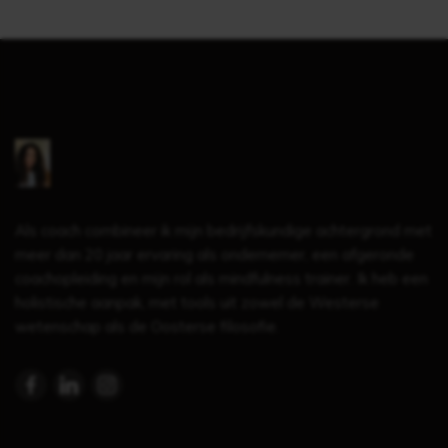
Als coach combineer ik mijn bedrijfskundige achtergrond met
meer dan 20 jaar ervaring als ondernemer, een afgeronde
coachopleiding en mijn rol als mindfulness trainer. Ik heb een
holistische aanpak, met tools uit zowel de Westerse
wetenschap als de Oosterse filosofie.