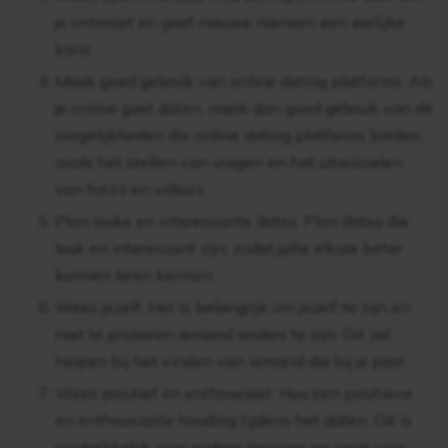
je ontmoet en geef nieuwe mensen een eerlijke
kans.
Maak goed gebruik van online dating platforms. Als
je online gaat daten, maak dan goed gebruik van de
mogelijkheden die online dating platforms bieden,
zoals het stellen van vragen en het uitwisselen
van foto’s en video’s.
Plan leuke en interessante dates. Plan dates die
leuk en interessant zijn, zodat jullie elkaar beter
kunnen leren kennen.
Wees jezelf. Het is belangrijk om jezelf te zijn en
niet te proberen iemand anders te zijn. Dit zal
helpen bij het vinden van iemand die bij je past.
Wees positief en enthousiast. Hou een positieve
en enthousiaste houding tijdens het daten. Dit is
aantrekkelijk voor andere mensen en zorgt voor