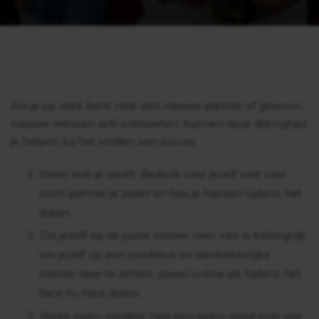
Als je op zoek bent naar een nieuwe partner of gewoon
nieuwe mensen wilt ontmoeten, kunnen deze datingtips
je helpen bij het vinden van succes:
Weet wat je zoekt. Bedenk voor jezelf wat voor
soort partner je zoekt en hou je hieraan tijdens het
daten.
Zet jezelf op de juiste manier neer. Het is belangrijk
om jezelf op een positieve en aantrekkelijke
manier neer te zetten, zowel online als tijdens het
face-to-face daten.
Wees open-minded. Heb een open-mind over wie