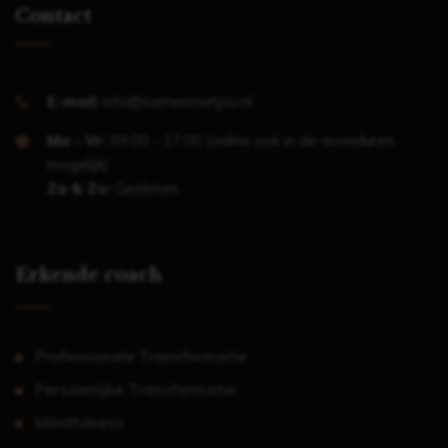
Contact
E-mail:
info@samenmetjou.nl
Ma - Vr:
09.00 - 17.00 (online ook in de avonduren
mogelijk)
Za & Zo:
Gesloten
Erkende coach
Professionele Transformatie
Persoonlijke Transformatie
Mindfulness