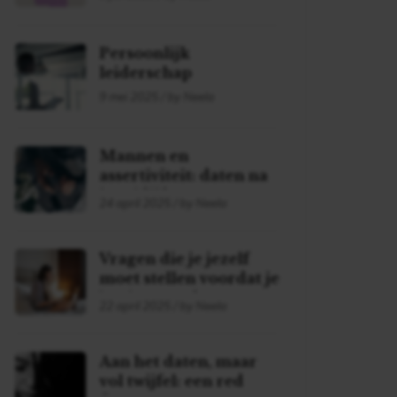
Persoonlijk
leiderschap
9 mei 2025 / by Neela
Mannen en
assertiviteit: daten na
je midlife
24 april 2025 / by Neela
Vragen die je jezelf
moet stellen voordat je
begint met daten!
22 april 2025 / by Neela
Aan het daten, maar
vol twijfel: een red