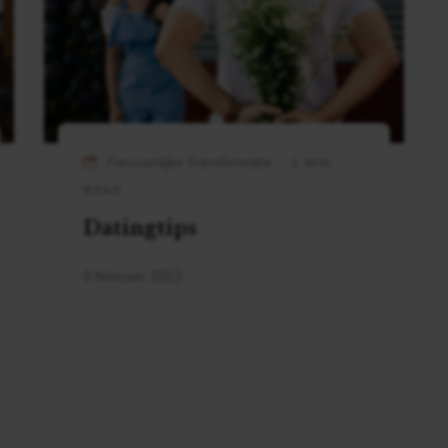
Persoonlijke Transformatie
2 MIN
READ
Datingtips
8 februari 2023