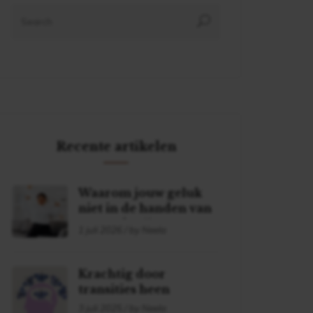
Recente artikelen
Waarom jouw geluk
niet in de handen van
een ander ligt
1 juli 2026 / by Neela
Krachtig door
transities heen
3 juli 2025 / by Neela