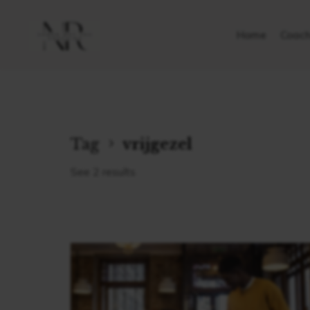
Home
Coach
Tag
vrijgezel
See 2 results