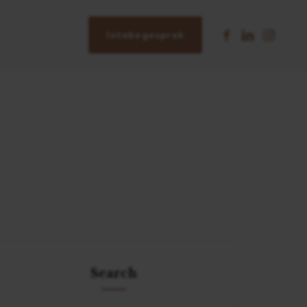
Intakegesprek
Search