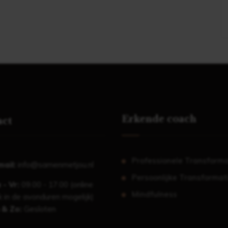
Erkende coach
act
Professionele Transforma
mail:
info@samenmetjou.nl
Persoonlijke Transformat
 - Vr:
09.00 - 17.00 (online
Mindfulness
 in de avonduren mogelijk)
 & Zo:
Gesloten