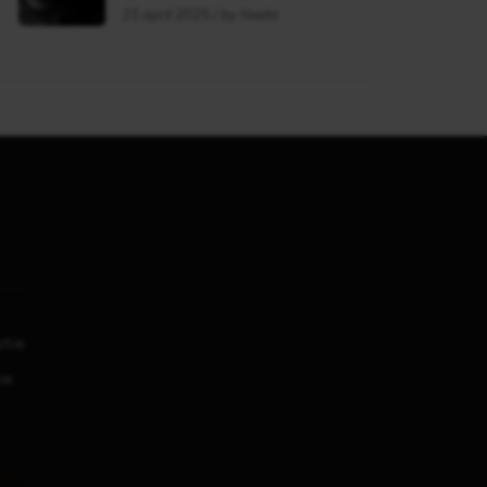
flag?
15 april 2025 / by Neela
tie
ie