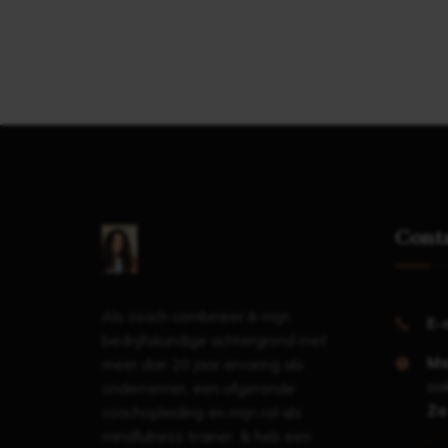
Cont
Als coach combineer ik mijn
E-
bedrijfskundige achtergrond met
Ma
meer dan 20 jaar ervaring als
ook
ondernemer, een afgeronde
Za
coachopleiding en mijn rol als
mindfulness trainer. Ik heb een