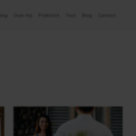
ing
Over mij
Praktisch
Test
Blog
Contact