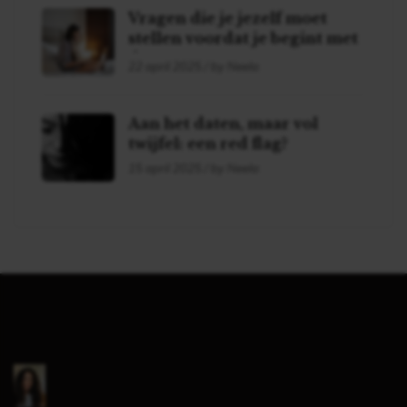
Vragen die je jezelf moet
stellen voordat je begint met
daten!
22 april 2025 / by Neela
Aan het daten, maar vol
twijfel: een red flag?
15 april 2025 / by Neela