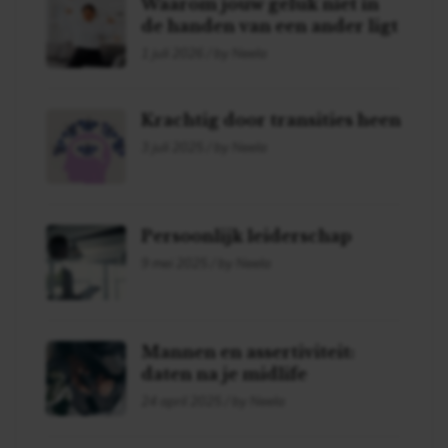
Waarom jouw geluk niet in
de handen van een ander ligt
1 juli 2026 / by Neela
Krachtig door transities heen
3 juli 2025 / by Neela
Persoonlijk leiderschap
9 mei 2025 / by Neela
Mannen en assertiviteit:
daten na je midlife
24 april 2025 / by Neela