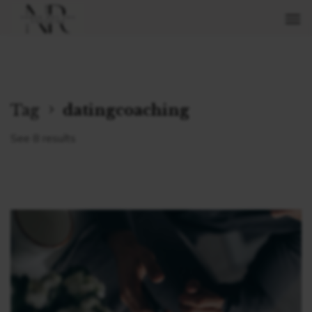
Tag
datingcoaching
See 8 results