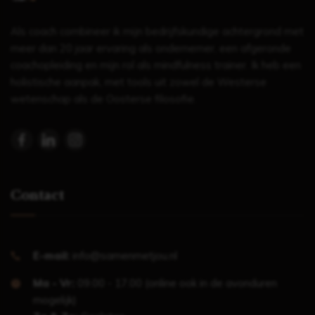
Als coach combineer ik mijn bedrijfskundige achtergrond met
meer dan 20 jaar ervaring als ondernemer, een afgeronde
coachopleiding en mijn rol als mindfulness trainer. Ik heb een
holistische aanpak, met tools uit zowel de Westerse
wetenschap als de Oosterse filosofie.
Contact
E-mail:
info@samenmetjou.nl
Ma - Vr:
09.00 - 17.00 (online ook in de avonduren
mogelijk)