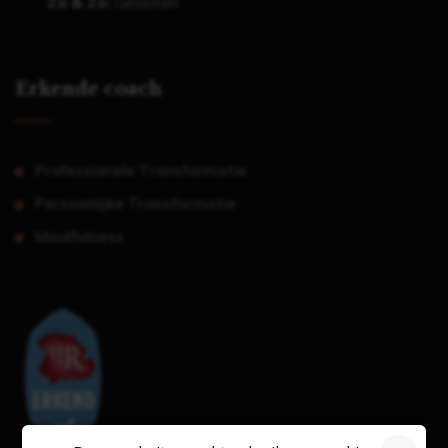
Za & Zo:
Gesloten
Erkende coach
Professionele Transformatie
Persoonlijke Transformatie
Mindfulness