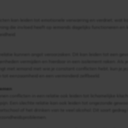
licten kan leiden tot emotionele verwarring en verdriet, wat 
ing die invloed heeft op iemands dagelijks functioneren en k
eidheid.
relatie kunnen angst veroorzaken. Dit kan leiden tot een gev
enheden vermijden en hierdoor in een isolement raken. Als je 
rengt met iemand met wie je constant conflicten hebt, kun je je
en tot eenzaamheid en een verminderd zelfbeeld.
lemen
n conflicten in een relatie ook leiden tot lichamelijke klach
ijn. Een slechte relatie kan ook leiden tot ongezonde gewoon
rtschool of het drinken van te veel alcohol. Dit soort gedrag
gezondheidsproblemen.