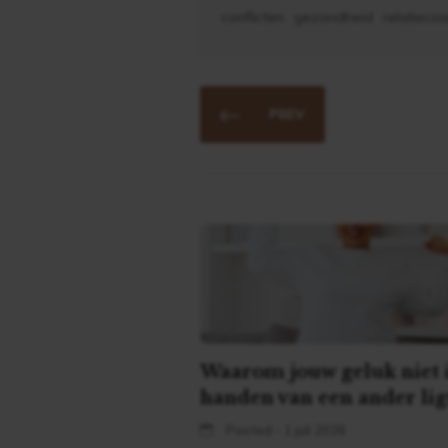
conflicten
gezondheid
relatieco
PREV
Waarom jouw geluk niet 
handen van een ander lig
Posted - 1 juli 2026