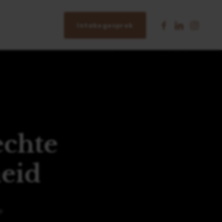
Intakegesprek
echte
heid
e