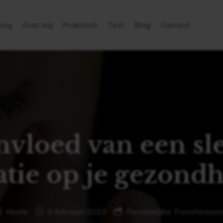
ing
Over mij
Praktisch
Test
Blog
Contact
nvloed van een sl
atie op je gezond
Neela
9 februari 2023
Persoonlijke Transformati