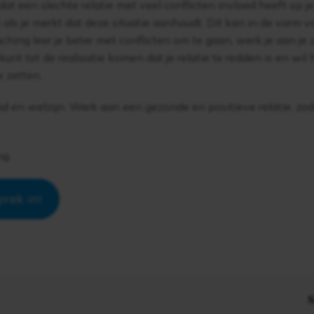
 dat een slechte relatie met veel conflicten invloed heeft op 
als je merkt dat deze situatie aanhoudt. Dit kan in de vorm v
oaching leer je beter met conflicten om te gaan, werk je aan j
unt tot de realisatie komen dat je relatie te redden is en wil
e zetten.
d en welzijn. Werk aan een gezonde en positieve relatie, zod
ng.
rek in!
S