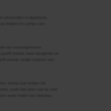
kan uitmonden in depressie.
an leiden tot verlies van
oel van onveiligheid en
jezelf steeds meer terugtrekt uit
zelf steeds verder isoleren van
ten. Stress kan leiden tot
tes, zoals het eten van te veel
 kan weer leiden tot obesitas,