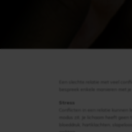
Een slechte relatie met veel conf
bespreek enkele manieren met je 
Stress
Conflicten in een relatie kunnen 
modus zit. Je lichaam heeft geen 
bloeddruk, hartklachten, slapelo