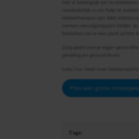
Het is belangrijk om te realiseren
noodzakelijk is om hulp te zoeken 
relatietherapie zijn. Met relatiec
nemen vervolgstappen helder. Je k
besluiten om er een punt achter t
Zorg goed voor je eigen gezondhei
gelukkig en gezond leven.
Lees
hier
meer over relatiecoachi
Plan een gratis intakegesp
Tags: