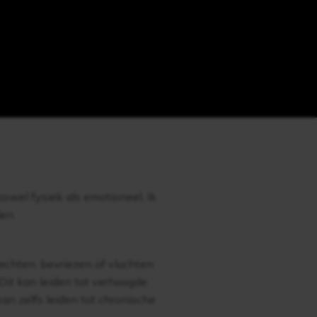
owel fysiek als emotioneel. Ik
en.
vechten. bevriezen of vluchten
 Dit kan leiden tot verhoogde
n zelfs leiden tot chronische