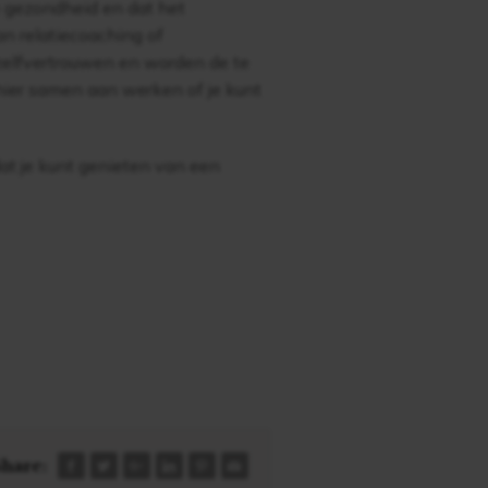
je gezondheid en dat het
an relatiecoaching of
e zelfvertrouwen en worden de te
 hier samen aan werken of je kunt
at je kunt genieten van een
hare: