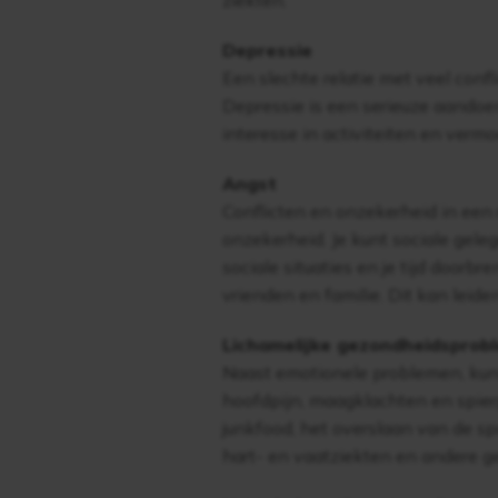
ziekten.
Depressie
Een slechte relatie met veel conf
Depressie is een serieuze aandoen
interesse in activiteiten en vermo
Angst
Conflicten en onzekerheid in een 
onzekerheid. Je kunt sociale geleg
sociale situaties en je tijd doorb
vrienden en familie. Dit kan leid
Lichamelijke gezondheidsprob
Naast emotionele problemen, kunne
hoofdpijn, maagklachten en spierp
junkfood, het overslaan van de spo
hart- en vaatziekten en andere 