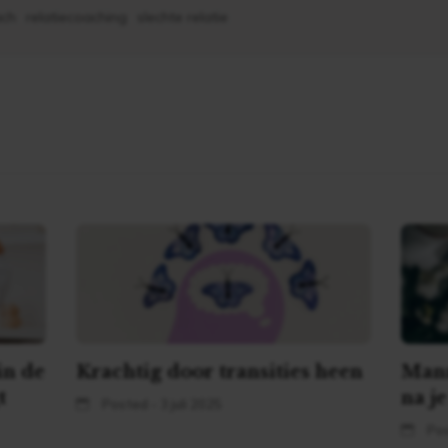
ach
relatiecoaching
slechte relatie
in de
Krachtig door transities heen
Mann
t
na j
Posted - 3 juli 2025
Pos