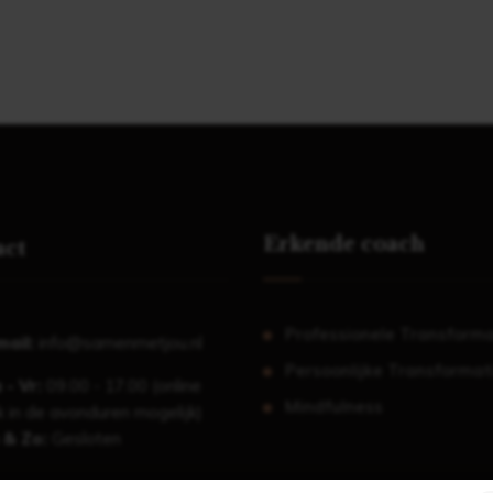
Erkende coach
act
Professionele Transforma
mail:
info@samenmetjou.nl
Persoonlijke Transformat
 - Vr:
09.00 - 17.00 (online
Mindfulness
 in de avonduren mogelijk)
 & Zo:
Gesloten