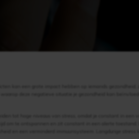
licten kan een grote impact hebben op iemands gezondheid, z
waarop deze negatieve situatie je gezondheid kan beïnvloed
leiden tot hoge niveaus van stress, omdat je constant in een 
tijd om te ontspannen en zit constant in een alerte toestand.
osheid en een verminderd immuunsysteem. Langdurige stress ka