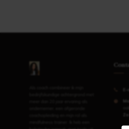
Cont
Als coach combineer ik mijn
E-
bedrijfskundige achtergrond met
Ma
meer dan 20 jaar ervaring als
ook
ondernemer, een afgeronde
Za
coachopleiding en mijn rol als
mindfulness trainer. Ik heb een