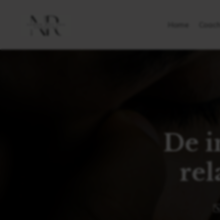
Home
Coach
De i
rel