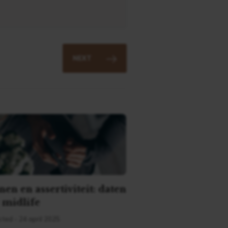
NEXT
en en assertiviteit: daten
e midlife
ted - 24 april 2025