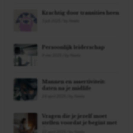
Krachtig door transities heen
3 juli 2025 / by Neela
Persoonlijk leiderschap
9 mei 2025 / by Neela
Mannen en assertiviteit:
daten na je midlife
24 april 2025 / by Neela
Vragen die je jezelf moet
stellen voordat je begint met
daten!
22 april 2025 / by Neela