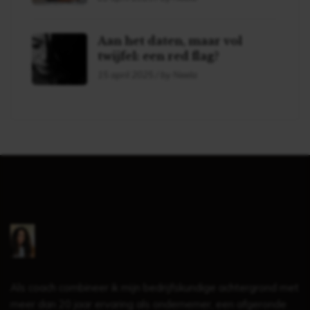
Aan het daten, maar vol
twijfel: een red flag?
15 april 2025 / by Neela
Als coach combineer ik mijn bedrijfskundige achtergrond met
meer dan 20 jaar ervaring als ondernemer, een afgeronde