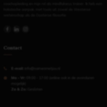
coachopleiding en mijn rol als mindfulness trainer. Ik heb een
holistische aanpak, met tools uit zowel de Westerse
wetenschap als de Oosterse filosofie.
Contact
E-mail:
info@samenmetjou.nl
Ma - Vr:
09.00 - 17.00 (online ook in de avonduren
mogelijk)
Za & Zo:
Gesloten