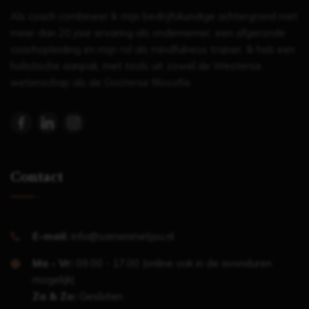
Als coach combineer ik mijn bedrijfskundige achtergrond met
meer dan 20 jaar ervaring als ondernemer, een afgeronde
coachopleiding en mijn rol als mindfulness trainer. Ik heb een
holistische aanpak, met tools uit zowel de Westerse
wetenschap als de Oosterse filosofie.
Contact
E-mail:
info@samenmetjou.nl
Ma - Vr:
09.00 - 17.00 (online ook in de avonduren
mogelijk)
Za & Zo:
Gesloten