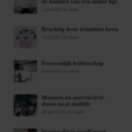
de handen van een ander ligt
1 juli 2026 / by Neela
Krachtig door transities heen
3 juli 2025 / by Neela
Persoonlijk leiderschap
9 mei 2025 / by Neela
Mannen en assertiviteit:
daten na je midlife
24 april 2025 / by Neela
Vragen die je jezelf moet