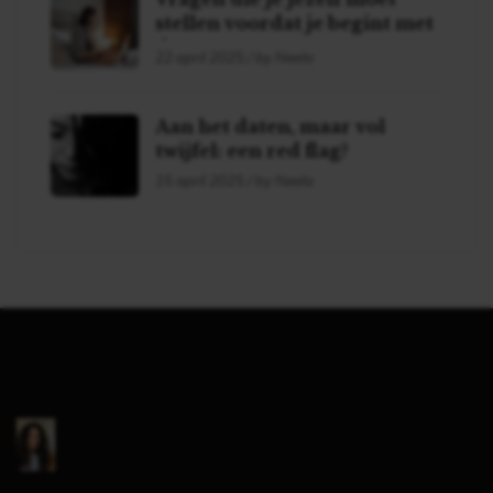
stellen voordat je begint met
daten!
22 april 2025 / by Neela
Aan het daten, maar vol
twijfel: een red flag?
15 april 2025 / by Neela