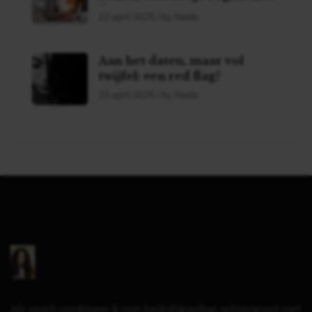
daten!
22 april 2025 / by Neela
Aan het daten, maar vol
twijfel: een red flag?
15 april 2025 / by Neela
Als coach combineer ik mijn bedrijfskundige achtergrond met