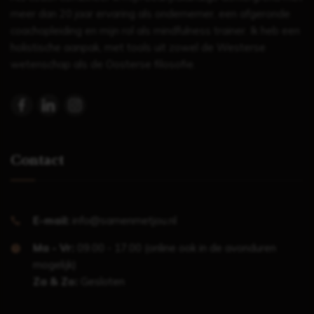
meer dan 20 jaar ervaring als ondernemer, een afgeronde
coachopleiding en mijn rol als mindfulness trainer. Ik heb een
holistische aanpak, met tools uit zowel de Westerse
wetenschap als de Oosterse filosofie.
Contact
E-mail:
info@samenmetjou.nl
Ma - Vr:
09.00 - 17.00 (online ook in de avonduren
mogelijk)
Za & Zo:
Gesloten