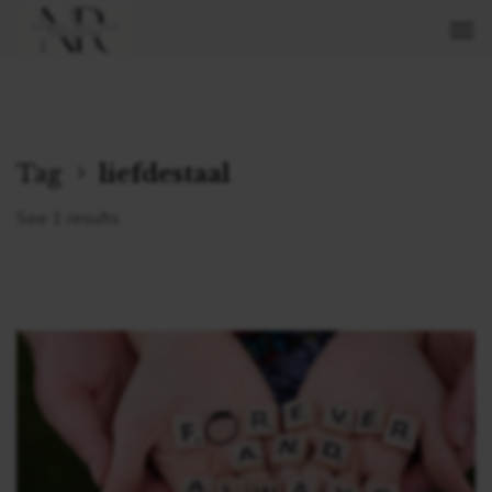
Tag
liefdestaal
See 1 results