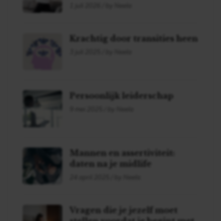
1 juli 2026 / by Neela
Krachtig door transities heen
3 juli 2025 / by Neela
Persoonlijk leiderschap
9 mei 2025 / by Neela
Mannen en assertiviteit:
daten na je midlife
24 april 2025 / by Neela
Vragen die je jezelf moet