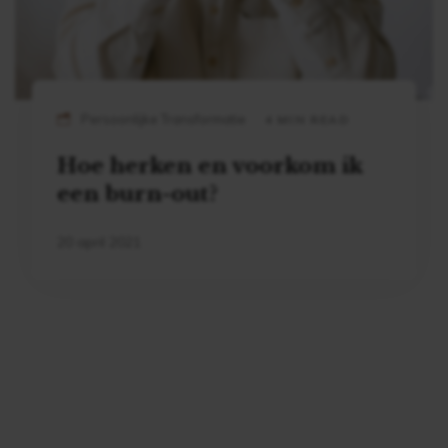
Persoonlijke Transformatie
4 MIN READ
Hoe herken en voorkom ik
een burn-out?
20 april 2021