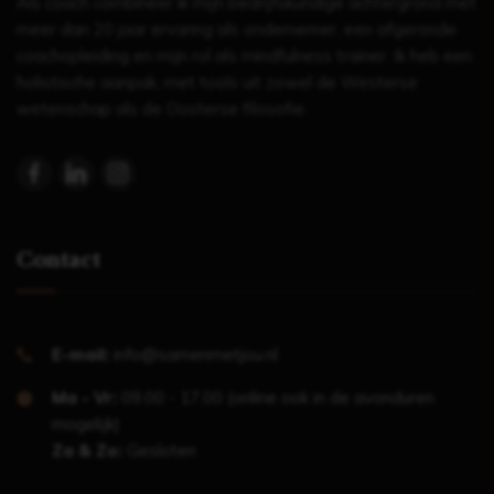
Als coach combineer ik mijn bedrijfskundige achtergrond met
meer dan 20 jaar ervaring als ondernemer, een afgeronde
coachopleiding en mijn rol als mindfulness trainer. Ik heb een
holistische aanpak, met tools uit zowel de Westerse
wetenschap als de Oosterse filosofie.
Contact
E-mail:
info@samenmetjou.nl
Ma - Vr:
09.00 - 17.00 (online ook in de avonduren
mogelijk)
Za & Zo:
Gesloten