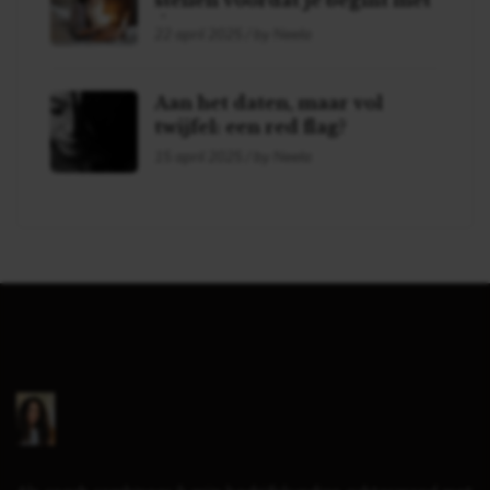
stellen voordat je begint met
daten!
22 april 2025 / by Neela
Aan het daten, maar vol
twijfel: een red flag?
15 april 2025 / by Neela