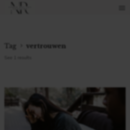
Tag
vertrouwen
See 1 results