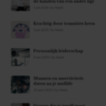
de handen van een ander ligt
1 juli 2026 / by Neela
Krachtig door transities heen
3 juli 2025 / by Neela
Persoonlijk leiderschap
9 mei 2025 / by Neela
Mannen en assertiviteit:
daten na je midlife
24 april 2025 / by Neela
Vragen die je jezelf moet