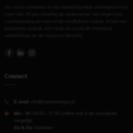
Als coach combineer ik mijn bedrijfskundige achtergrond met
meer dan 20 jaar ervaring als ondernemer, een afgeronde
coachopleiding en mijn rol als mindfulness trainer. Ik heb een
holistische aanpak, met tools uit zowel de Westerse
wetenschap als de Oosterse filosofie.
Contact
E-mail:
info@samenmetjou.nl
Ma - Vr:
09.00 - 17.00 (online ook in de avonduren
mogelijk)
Za & Zo:
Gesloten