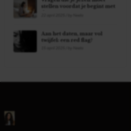
stellen voordat je begint met
daten!
22 april 2025 / by Neela
Aan het daten, maar vol
twijfel: een red flag?
15 april 2025 / by Neela