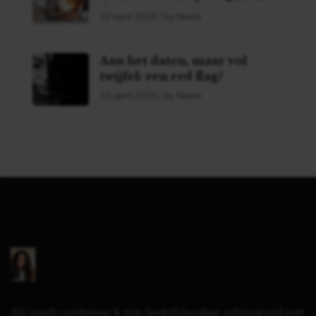
daten!
22 april 2025 / by Neela
Aan het daten, maar vol
twijfel: een red flag?
15 april 2025 / by Neela
Als coach combineer ik mijn bedrijfskundige achtergrond met