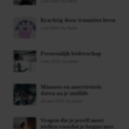
1 juli 2026 / by Neela
Krachtig door transities heen
3 juli 2025 / by Neela
Persoonlijk leiderschap
9 mei 2025 / by Neela
Mannen en assertiviteit:
daten na je midlife
24 april 2025 / by Neela
Vragen die je jezelf moet
stellen voordat je begint met