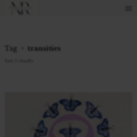
Tag
transities
See 1 results