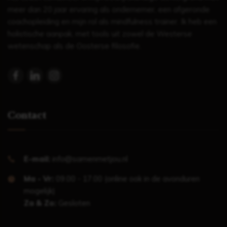
meer dan 20 jaar ervaring als ondernemer, een afgeronde
coachopleiding en mijn rol als mindfulness trainer. Ik heb een
holistische aanpak, met tools uit zowel de Westerse
wetenschap als de Oosterse filosofie.
Contact
E-mail:
info@samenmetjou.nl
Ma - Vr:
09.00 - 17.00 (online ook in de avonduren
mogelijk)
Za & Zo:
Gesloten