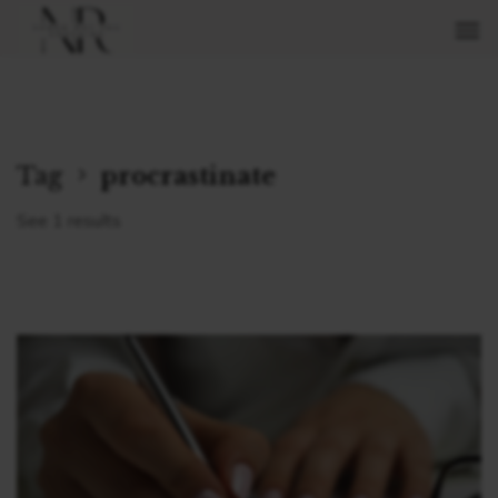
Tag
procrastinate
See 1 results