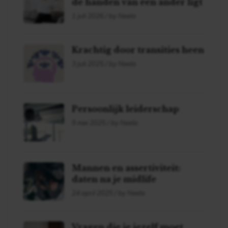
de handen van een ander ligt
1 juli 2026 / by Neela
Krachtig door transities heen
3 juli 2025 / by Neela
Persoonlijk leiderschap
9 mei 2025 / by Neela
Mannen en assertiviteit:
daten na je midlife
24 april 2025 / by Neela
Vragen die je jezelf moet