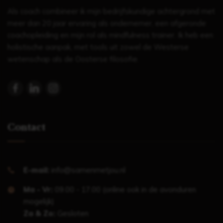
Als coach combineer ik mijn bedrijfskundige achtergrond met
meer dan 20 jaar ervaring als ondernemer, een afgeronde
coachopleiding en mijn rol als mindfulness trainer. Ik heb een
holistische aanpak, met tools uit zowel de Westerse
wetenschap als de Oosterse filosofie.
Contact
E-mail:
info@samenmetjou.nl
Ma - Vr:
09.00 - 17.00 (online ook in de avonduren
mogelijk)
Za & Zo:
Gesloten