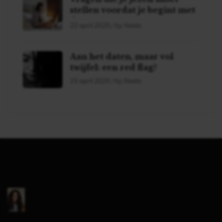
stellen voordat je begint met
daten!
22 april 2025 / by Neela
Aan het daten, maar vol
twijfel: een red flag?
15 april 2025 / by Neela