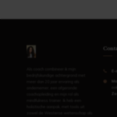
Cont
Als coach combineer ik mijn
E-
bedrijfskundige achtergrond met
Ma
meer dan 20 jaar ervaring als
ook
ondernemer, een afgeronde
Za
coachopleiding en mijn rol als
mindfulness trainer. Ik heb een
holistische aanpak, met tools uit
zowel de Westerse wetenschap als