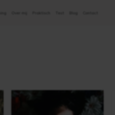
ing
Over mij
Praktisch
Test
Blog
Contact