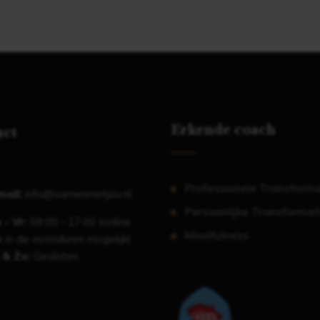
Erkende coach
act
Professionele Transforma
mail:
info@samenmetjou.nl
Persoonlijke Transformat
 - Vr:
09.00 - 17.00 (online
Mindfulness
 in de avonduren mogelijk)
 & Zo:
Gesloten