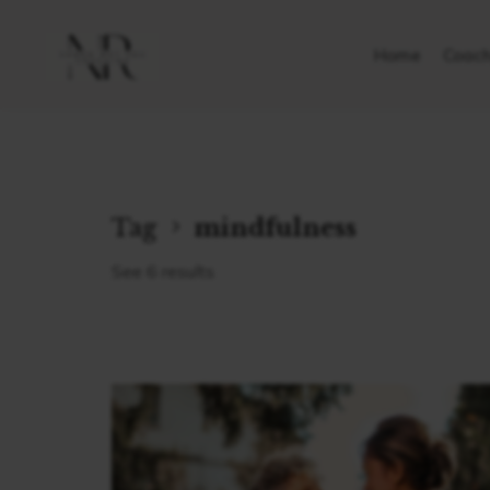
Home
Coach
Tag
mindfulness
See 6 results