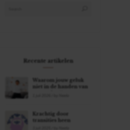
Recente artikelen
Waarom jouw geluk
niet in de handen van
een ander ligt
1 juli 2026 / by Neela
Krachtig door
transities heen
3 juli 2025 / by Neela