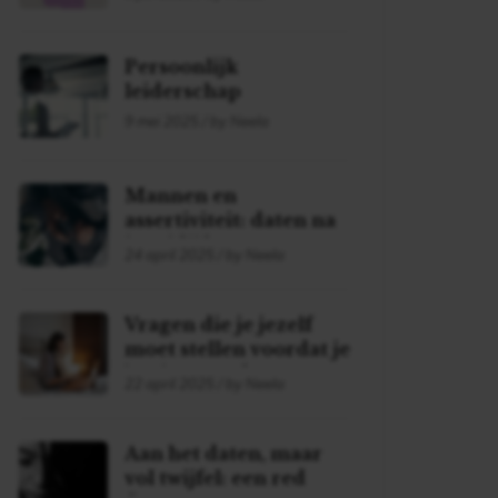
Persoonlijk
leiderschap
9 mei 2025 / by Neela
Mannen en
assertiviteit: daten na
je midlife
24 april 2025 / by Neela
Vragen die je jezelf
moet stellen voordat je
begint met daten!
22 april 2025 / by Neela
Aan het daten, maar
vol twijfel: een red