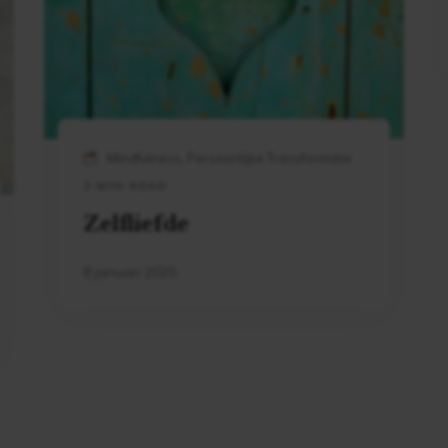
Mindfulness, Persoonlijke Transformatie
3 MIN READ
Zelfliefde
8 januari 2020