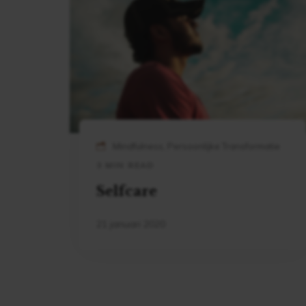
Mindfulness, Persoonlijke Transformatie
3 MIN READ
Selfcare
21 januari 2020