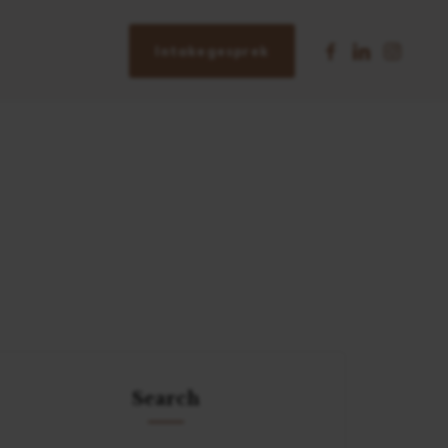
Intakegesprek
Search