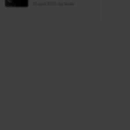
flag?
15 april 2025 / by Neela