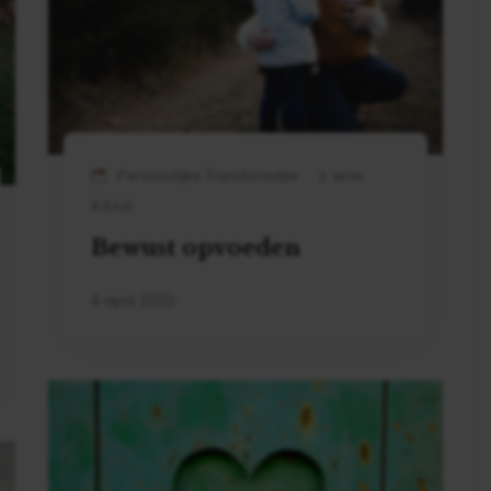
Persoonlijke Transformatie
2 MIN
READ
Bewust opvoeden
4 april 2020