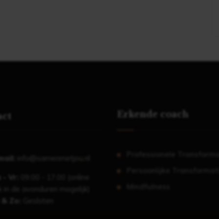
Erkende coach
act
Professionele Transforma
mail:
info@samenmetjou.nl
Persoonlijke Transformat
 - Vr:
09.00 - 17.00 (online
Mindfulness
 in de avonduren mogelijk)
 & Zo:
Gesloten