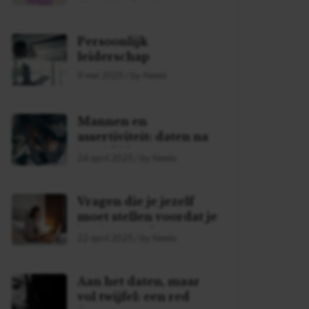
Persoonlijk
leiderschap
9 mei 2025 / by Neela
Mannen en
assertiviteit: daten na
je midlife
24 april 2025 / by Neela
Vragen die je jezelf
moet stellen voordat je
begint met daten!
22 april 2025 / by Neela
Aan het daten, maar
vol twijfel: een red