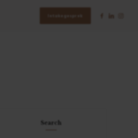
Intakegesprek
Search