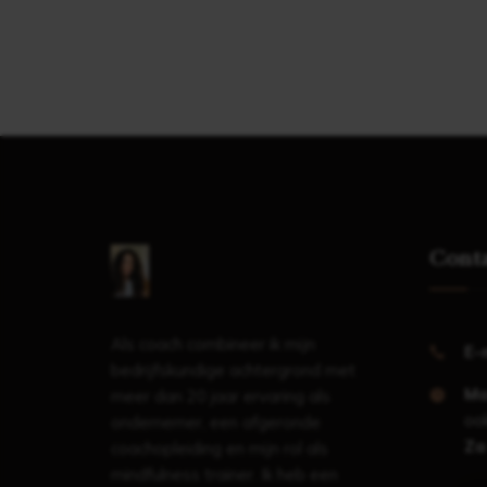
Cont
Als coach combineer ik mijn
E-
bedrijfskundige achtergrond met
Ma
meer dan 20 jaar ervaring als
ook
ondernemer, een afgeronde
Za
coachopleiding en mijn rol als
mindfulness trainer. Ik heb een