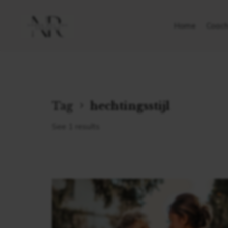
Home
Coach
Tag
hechtingsstijl
See 1 results