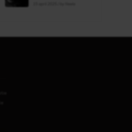
flag?
15 april 2025 / by Neela
tie
ie