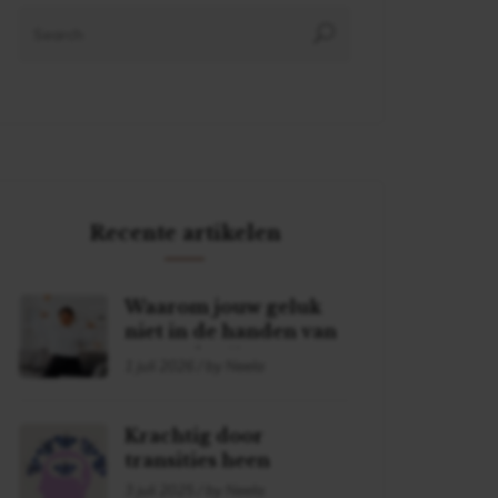
Recente artikelen
Waarom jouw geluk
niet in de handen van
een ander ligt
1 juli 2026 / by Neela
Krachtig door
transities heen
3 juli 2025 / by Neela