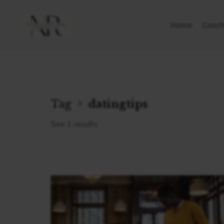
Home
Coach
Tag
datingtips
See 1 results