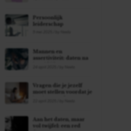
Persoonlijk
leiderschap
9 mei 2025 / by Neela
Mannen en
assertiviteit: daten na
je midlife
24 april 2025 / by Neela
Vragen die je jezelf
moet stellen voordat je
begint met daten!
22 april 2025 / by Neela
Aan het daten, maar
vol twijfel: een red