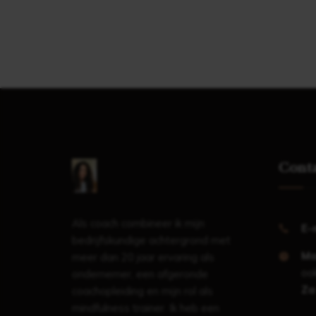
Cont
Als coach combineer ik mijn
E-
bedrijfskundige achtergrond met
Ma
meer dan 20 jaar ervaring als
ook
ondernemer, een afgeronde
Za
coachopleiding en mijn rol als
mindfulness trainer. Ik heb een