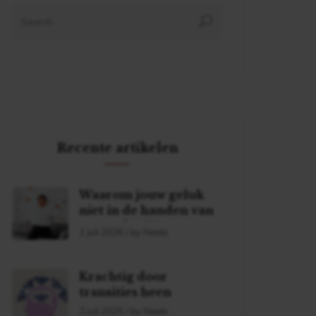
Recente artikelen
Waarom jouw geluk
niet in de handen van
een ander ligt
1 juli 2026 / by Neela
Krachtig door
transities heen
3 juli 2025 / by Neela