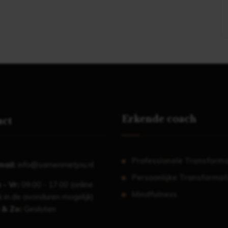
Erkende coach
act
Professionele Transforma
mail:
info@samenmetjou.nl
Persoonlijke Transformat
 - Vr:
09.00 - 17.00 (online
Mindfulness
 in de avonduren mogelijk)
 & Zo:
Gesloten