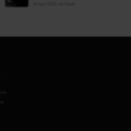
flag?
15 april 2025 / by Neela
tie
ie