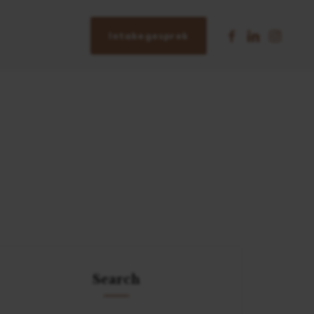
Intakegesprek
Search