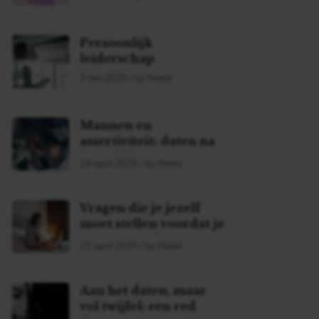
Persoonlijk
leiderschap
9 mei 2025 / by Neela
Mannen en
assertiviteit: daten na
je midlife
24 april 2025 / by Neela
Vragen die je jezelf
moet stellen voordat je
begint met daten!
22 april 2025 / by Neela
Aan het daten, maar
vol twijfel: een red