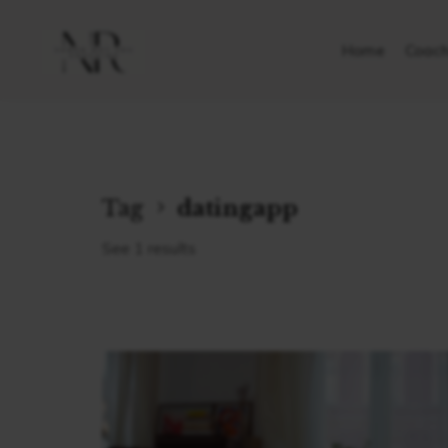
Home
Coach
Tag
datingapp
See 1 results