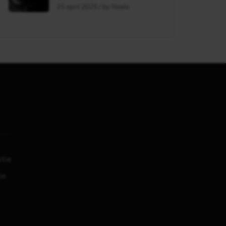
flag?
15 april 2025 / by Neela
tie
ie