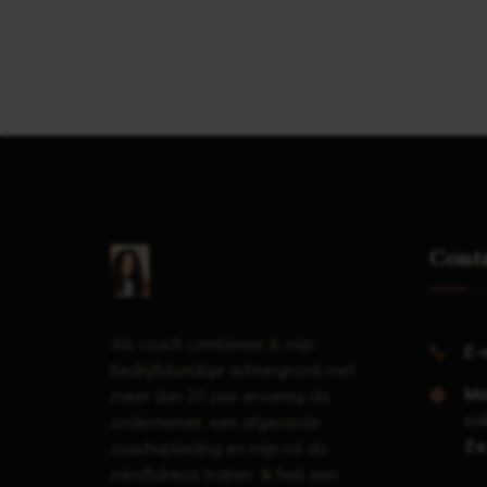
Cont
Als coach combineer ik mijn
E-
bedrijfskundige achtergrond met
Ma
meer dan 20 jaar ervaring als
ook
ondernemer, een afgeronde
Za
coachopleiding en mijn rol als
mindfulness trainer. Ik heb een