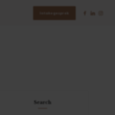
Intakegesprek
Search