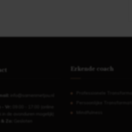
Erkende coach
act
Professionele Transforma
mail:
info@samenmetjou.nl
Persoonlijke Transformat
 - Vr:
09.00 - 17.00 (online
Mindfulness
 in de avonduren mogelijk)
 & Zo:
Gesloten