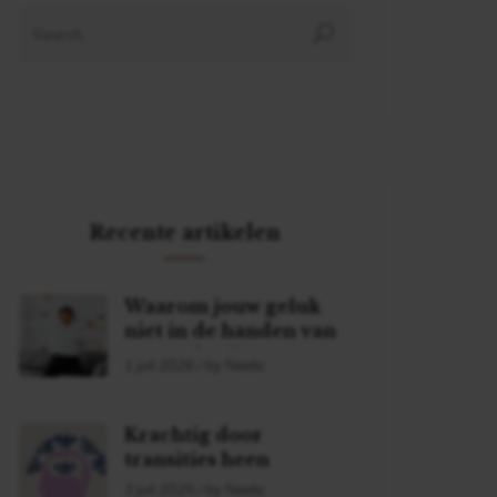
Recente artikelen
Waarom jouw geluk
niet in de handen van
een ander ligt
1 juli 2026 / by Neela
Krachtig door
transities heen
3 juli 2025 / by Neela