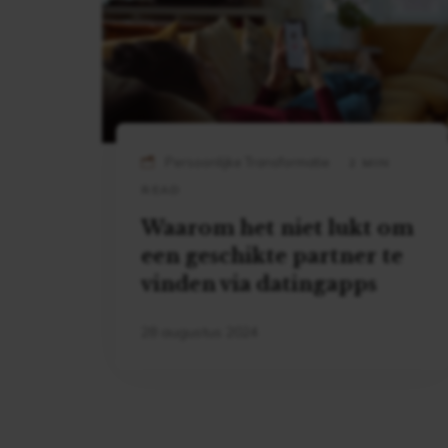
Persoonlijke Transformatie
2 MIN
READ
Waarom het niet lukt om
een geschikte partner te
vinden via datingapps
28 augustus 2024