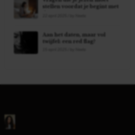
stellen voordat je begint met
daten!
22 april 2025 / by Neela
Aan het daten, maar vol
twijfel: een red flag?
15 april 2025 / by Neela