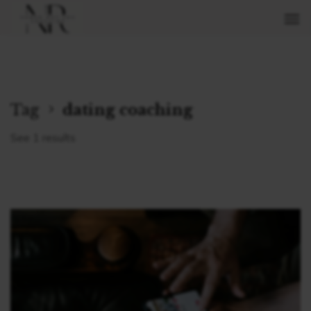
Tag
dating coaching
See 1 results