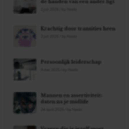
de handen van een ander ligt
1 juli 2026 / by Neela
Krachtig door transities heen
3 juli 2025 / by Neela
Persoonlijk leiderschap
9 mei 2025 / by Neela
Mannen en assertiviteit:
daten na je midlife
24 april 2025 / by Neela
Vragen die je jezelf moet