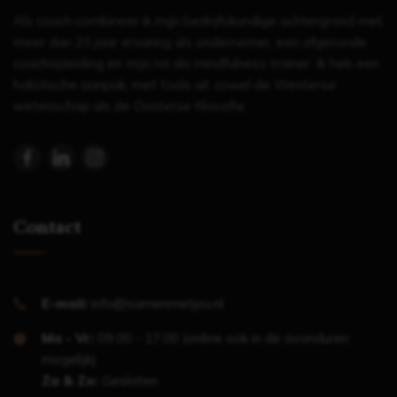
Als coach combineer ik mijn bedrijfskundige achtergrond met
meer dan 20 jaar ervaring als ondernemer, een afgeronde
coachopleiding en mijn rol als mindfulness trainer. Ik heb een
holistische aanpak, met tools uit zowel de Westerse
wetenschap als de Oosterse filosofie.
Contact
E-mail:
info@samenmetjou.nl
Ma - Vr:
09.00 - 17.00 (online ook in de avonduren
mogelijk)
Za & Zo:
Gesloten